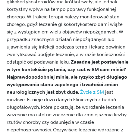
glikokortykosteroidów ma krótkotrwały, ale jednak
korzystny wpływ na tempo poprawy funkcjonalnej
chorego. W trakcie terapii należy monitorować stan
chorego, gdyż leczenie glikokortykosteroidami wiąże
się z wystąpieniem wielu objawów niepożądanych. W
przypadku znacznych działań niepożądanych lub
ujawnienia się infekcji podczas terapii lekarz powinien
zweryfikować podjęte leczenie, a w razie konieczności
odstąpić od podawania leku.
Zasadne jest postawienie
w tym kontekście pytania, czy rzut w SM sam minie?
Najprawdopodobniej minie, ale ryzyko zbyt długiego
występowania stanu zapalnego i trwałości zmian
neurologicznych jest zbyt duże
.
Życie z SM
jest
możliwe. Istnieje dużo danych klinicznych z badań
długofalowych, które pokazują, że wdrożenie leczenia
wcześnie ma istotne znaczenie dla zmniejszenia liczby
rzutów choroby czy odsunięcia w czasie
niepełnosprawności. Oczywiście leczenie wdrożone z