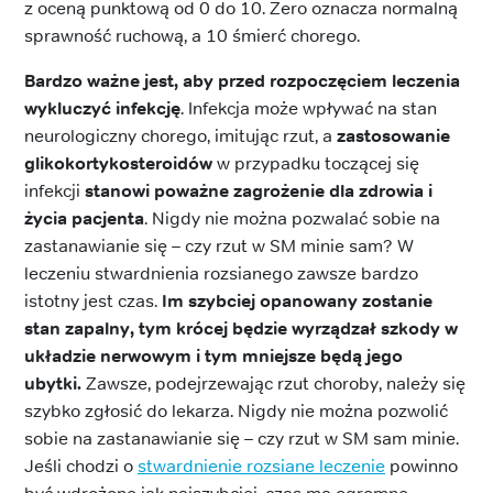
z oceną punktową od 0 do 10. Zero oznacza normalną
sprawność ruchową, a 10 śmierć chorego.
Bardzo ważne jest, aby przed rozpoczęciem leczenia
wykluczyć infekcję
. Infekcja może wpływać na stan
neurologiczny chorego, imitując rzut, a
zastosowanie
glikokortykosteroidów
w przypadku toczącej się
infekcji
stanowi poważne zagrożenie dla zdrowia i
życia pacjenta
. Nigdy nie można pozwalać sobie na
zastanawianie się – czy rzut w SM minie sam? W
leczeniu stwardnienia rozsianego zawsze bardzo
istotny jest czas.
Im szybciej opanowany zostanie
stan zapalny, tym krócej będzie wyrządzał szkody w
układzie nerwowym i tym mniejsze będą jego
ubytki.
Zawsze, podejrzewając rzut choroby, należy się
szybko zgłosić do lekarza. Nigdy nie można pozwolić
sobie na zastanawianie się – czy rzut w SM sam minie.
Jeśli chodzi o
stwardnienie rozsiane leczenie
powinno