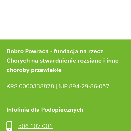
Stopka
strony
Dobro Powraca - fundacja na rzecz
Chorych na stwardnienie rozsiane i inne
choroby przewlekłe
KRS 0000338878 | NIP 894‑29‑86‑057
Infolinia dla Podopiecznych
506 107 001