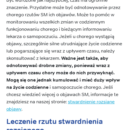
być wdrożone jak najszybciej, czas ma ogromne
znaczenie. Przydatne może być odnotowywanie przez
chorego rzutów SM ich objawów. Może to pomóc w
monitorowaniu wszelkich zmian w codziennym
funkcjonowaniu chorego i bieżącym informowaniu
lekarza o samopoczuciu. Jeżeli u chorego wystąpią
objawy, szczególnie silne utrudniające życie codzienne
lub pogarszające się wraz z upływem czasu, należy
skonsultować z lekarzem.
Ważne jest także, aby
odnotowywać drobne zmiany, ponieważ wraz z
upływem czasu chory może do nich przywyknąć.
Mogą się one jednak kumulować i mieć duży wpływ
na życie codzienne
i samopoczucie chorego. Jeśli
chcesz wiedzieć więcej o objawach SM, informacje te
znajdziesz na naszej stronie:
stwardnienie rozsiane
objawy
.
Leczenie rzutu stwardnienia