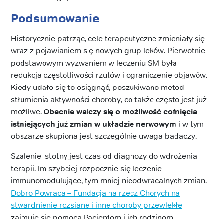
Podsumowanie
Historycznie patrząc, cele terapeutyczne zmieniały się
wraz z pojawianiem się nowych grup leków. Pierwotnie
podstawowym wyzwaniem w leczeniu SM była
redukcja częstotliwości rzutów i ograniczenie objawów.
Kiedy udało się to osiągnąć, poszukiwano metod
stłumienia aktywności choroby, co także często jest już
możliwe.
Obecnie walczy się o możliwość cofnięcia
istniejących już zmian w układzie nerwowym
i w tym
obszarze skupiona jest szczególnie uwaga badaczy.
Szalenie istotny jest czas od diagnozy do wdrożenia
terapii. Im szybciej rozpocznie się leczenie
immunomodulujące, tym mniej nieodwracalnych zmian.
Dobro Powraca – Fundacja na rzecz Chorych na
stwardnienie rozsiane i inne choroby przewlekłe
zajmuje się pomocą Pacjentom i ich rodzinom.