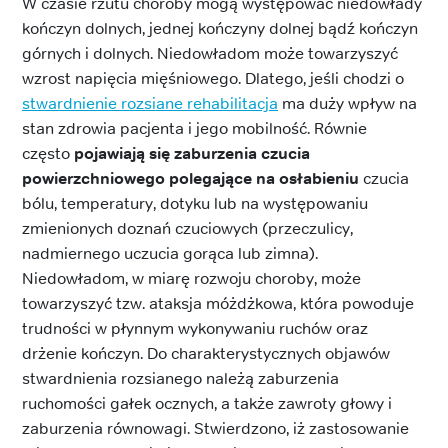
W czasie rzutu choroby mogą występować niedowłady
kończyn dolnych, jednej kończyny dolnej bądź kończyn
górnych i dolnych. Niedowładom może towarzyszyć
wzrost napięcia mięśniowego. Dlatego, jeśli chodzi o
stwardnienie rozsiane rehabilitacja
ma duży wpływ na
stan zdrowia pacjenta i jego mobilność. Równie
często
pojawiają się zaburzenia czucia
powierzchniowego polegające na osłabieniu
czucia
bólu, temperatury, dotyku lub na występowaniu
zmienionych doznań czuciowych (przeczulicy,
nadmiernego uczucia gorąca lub zimna).
Niedowładom, w miarę rozwoju choroby, może
towarzyszyć tzw. ataksja móżdżkowa, która powoduje
trudności w płynnym wykonywaniu ruchów oraz
drżenie kończyn. Do charakterystycznych objawów
stwardnienia rozsianego należą zaburzenia
ruchomości gałek ocznych, a także zawroty głowy i
zaburzenia równowagi. Stwierdzono, iż zastosowanie