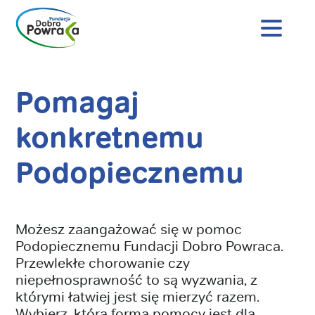
Nagłówek
strony
Dobro
Treść
Powraca
główna
Pomagaj
konkretnemu
Podopiecznemu
Możesz zaangażować się w pomoc
Podopiecznemu Fundacji Dobro Powraca.
Przewlekłe chorowanie czy
niepełnosprawność to są wyzwania, z
którymi łatwiej jest się mierzyć razem.
Wybierz, która forma pomocy jest dla