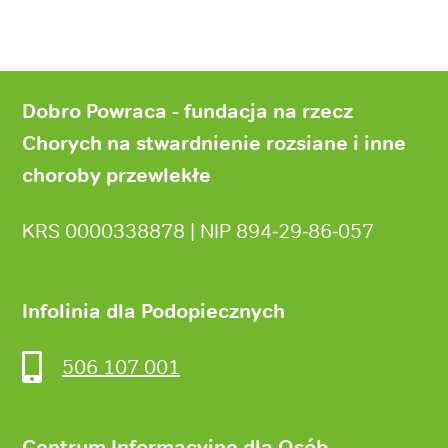
Stopka
strony
Dobro Powraca - fundacja na rzecz
Chorych na stwardnienie rozsiane i inne
choroby przewlekłe
KRS 0000338878 | NIP 894‑29‑86‑057
Infolinia dla Podopiecznych
506 107 001
Centrum Informacyjne dla Osób