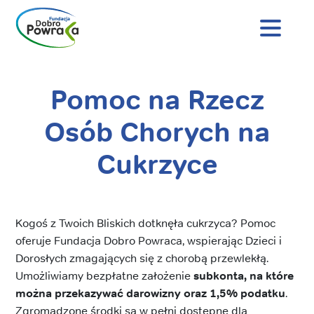
Nagłówek
strony
Dobro
Powraca
Pomoc na Rzecz
Treść
główna
Osób Chorych na
Cukrzyce
Kogoś z Twoich Bliskich dotknęła cukrzyca? Pomoc
oferuje Fundacja Dobro Powraca, wspierając Dzieci i
Dorosłych zmagających się z chorobą przewlekłą.
Umożliwiamy bezpłatne założenie
subkonta, na które
można przekazywać darowizny oraz 1,5% podatku
.
Zgromadzone środki są w pełni dostępne dla