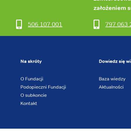
założeniem 
506 107 001
797 063 
Na skróty
Dowiedz się wi
O Fundacji
Baza wiedzy
Podopieczni Fundacji
Aktualności
O subkoncie
Kontakt