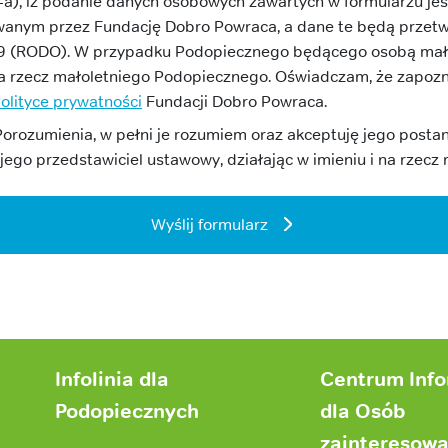
, iż podanie danych osobowych zawartych w formularzu jest 
owanym przez Fundację Dobro Powraca, a dane te będą przet
9 (RODO). W przypadku Podopiecznego będącego osobą małol
 na rzecz małoletniego Podopiecznego. Oświadczam, że zapozn
olityce prywatności
Fundacji Dobro Powraca.
Porozumienia, w pełni je rozumiem oraz akceptuję jego pos
jego przedstawiciel ustawowy, działając w imieniu i na rzec
Wyślij formularz
Infolinia dla
Centrum Inf
Podopiecznych
dla Osób
zainteresow