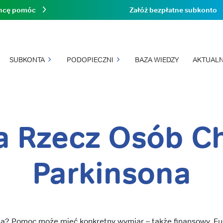
hcę pomóc
Załóż bezpłatne subkonto
SUBKONTA
PODOPIECZNI
BAZA WIEDZY
AKTUALN
 Rzecz Osób C
Parkinsona
na? Pomoc może mieć konkretny wymiar – także finansowy. Fu