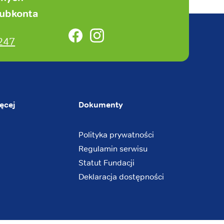
subkonta
Facebook
Instagram
247
ęcej
Dokumenty
Polityka prywatności
Regulamin serwisu
Statut Fundacji
Deklaracja dostępności