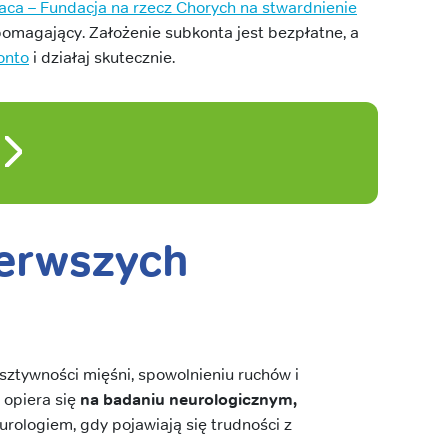
ca – Fundacja na rzecz Chorych na stwardnienie
spomagający. Założenie subkonta jest bezpłatne, a
onto
i działaj skutecznie.
ierwszych
sztywności mięśni, spowolnieniu ruchów i
 opiera się
na badaniu neurologicznym,
eurologiem, gdy pojawiają się trudności z