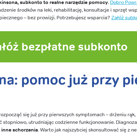
kinsona, subkonto to realne narzędzie pomocy
.
Dobro Powra
zenie środków na leki, rehabilitację, konsultacje i sprzęt w
piecznego – bez prowizji. Potrzebujesz wsparcia?
Załóż subk
ałóż bezpłatne subkonto
na: pomoc już przy p
ozpocząć się już przy pierwszych symptomach – drżeniu rąk, 
stopniowo, utrudniając codzienne funkcjonowanie. Diagnoza
h inne schorzenia
. Warto jak najszybciej skonsultować się z n