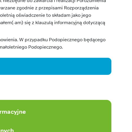
niezbędne do zawarcia i realizacji Porozumienia
warzane zgodnie z przepisami Rozporządzenia
etnią oświadczenie to składam jako jego
ałem(-am) się z klauzulą informacyjną dotyczącą
tanowienia. W przypadku Podopiecznego będącego
z małoletniego Podopiecznego.
ormacyjne
anych