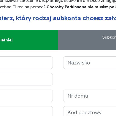
e umożliwia założenie bezpłatnego subkonta dla Osób zmagają
rzebna Ci realna pomoc?
Choroby Parkinsona nie musisz po
ierz, który rodzaj subkonta chcesz zał
Subkon
etniej