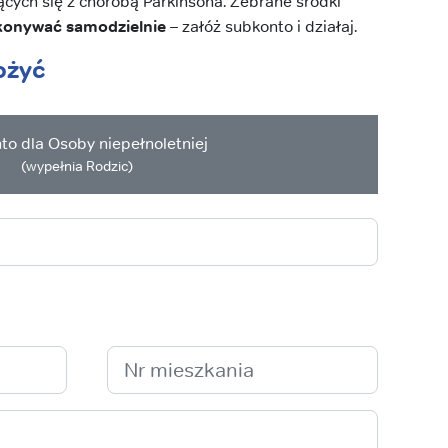
cych się z chorobą Parkinsona. Zebrane środki
konywać samodzielnie
– załóż subkonto i działaj.
ożyć
to dla Osoby niepełnoletniej
(wypełnia Rodzic)