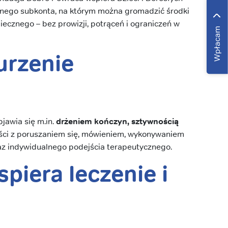
tnego subkonta, na którym można gromadzić środki
iecznego – bez prowizji, potrąceń i ograniczeń w
Wpłacam
urzenie
awia się m.in.
drżeniem kończyn, sztywnością
ości z poruszaniem się, mówieniem, wykonywaniem
raz indywidualnego podejścia terapeutycznego.
piera leczenie i