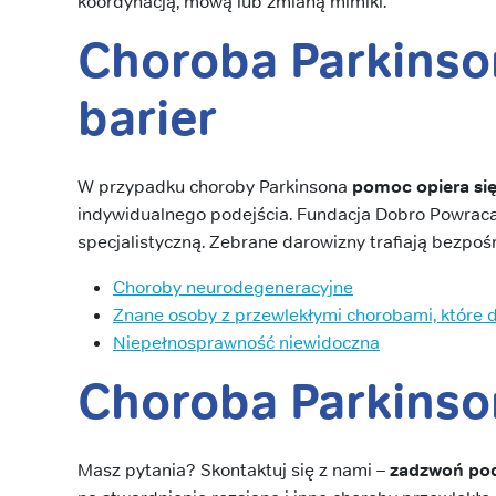
koordynacją, mową lub zmianą mimiki.
Choroba Parkinson
barier
W przypadku choroby Parkinsona
pomoc opiera się
indywidualnego podejścia. Fundacja Dobro Powraca 
specjalistyczną. Zebrane darowizny trafiają bezpo
Choroby neurodegeneracyjne
Znane osoby z przewlekłymi chorobami, które dz
Niepełnosprawność niewidoczna
Choroba Parkinso
Masz pytania? Skontaktuj się z nami –
zadzwoń pod