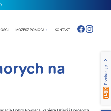
Facebook
Instagram
OŚCI
MOŻESZ POMÓC!
KONTAKT
horych na
Przekazuję
ndacja Dobro Powraca wspiera Dzieci i Dorosłych