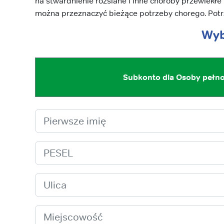
na stwardnienie rozsiane i inne choroby przewlekł
można przeznaczyć bieżące potrzeby chorego. Pot
Wyb
Subkonto dla Osoby pełnol