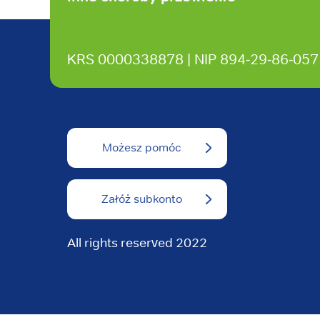
KRS 0000338878 | NIP 894‑29‑86‑057
Możesz pomóc
Załóż subkonto
All rights reserved 2022