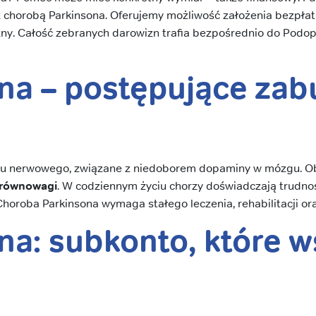
z chorobą Parkinsona. Oferujemy możliwość założenia bezpła
czny. Całość zebranych darowizn trafia bezpośrednio do Podop
na – postępujące zab
du nerwowego, związane z niedoborem dopaminy w mózgu. Obj
 równowagi
. W codziennym życiu chorzy doświadczają trudn
Choroba Parkinsona wymaga stałego leczenia, rehabilitacji o
a: subkonto, które ws