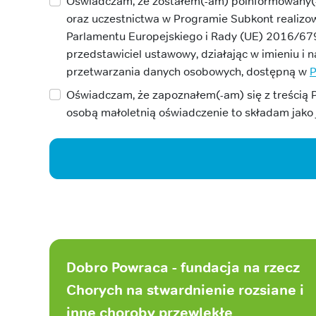
Oświadczam, że zostałem(-am) poinformowany(-a)
oraz uczestnictwa w Programie Subkont realiz
Parlamentu Europejskiego i Rady (UE) 2016/67
przedstawiciel ustawowy, działając w imieniu i
przetwarzania danych osobowych, dostępną w
P
Oświadczam, że zapoznałem(-am) się z treścią 
osobą małoletnią oświadczenie to składam jako 
Stopka
strony
Dobro Powraca - fundacja na rzecz
Chorych na stwardnienie rozsiane i
inne choroby przewlekłe