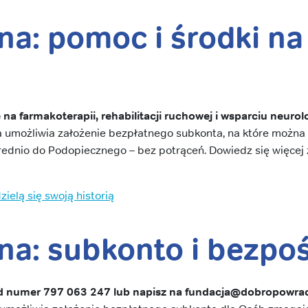
a: pomoc i środki na
 na farmakoterapii, rehabilitacji ruchowej i wsparciu neuro
umożliwia założenie bezpłatnego subkonta, na które można z
średnio do Podopiecznego – bez potrąceń. Dowiedz się więcej 
ielą się swoją historią
na: subkonto i bezpo
 numer 797 063 247 lub napisz na fundacja@dobropowrac