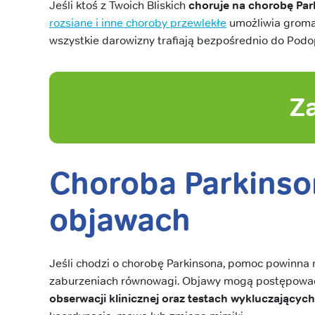
Jeśli ktoś z Twoich Bliskich
choruje na chorobę Par
rozsiane i inne choroby przewlekłe
umożliwia gromad
wszystkie darowizny trafiają bezpośrednio do Podo
Z
Choroba Parkinso
objawach
Jeśli chodzi o chorobę Parkinsona, pomoc powinna r
zaburzeniach równowagi. Objawy mogą postępować 
obserwacji klinicznej oraz testach wykluczającyc