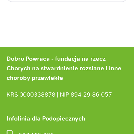
Stopka
strony
Dobro Powraca - fundacja na rzecz
Chorych na stwardnienie rozsiane i inne
choroby przewlekłe
KRS 0000338878 | NIP 894‑29‑86‑057
Infolinia dla Podopiecznych