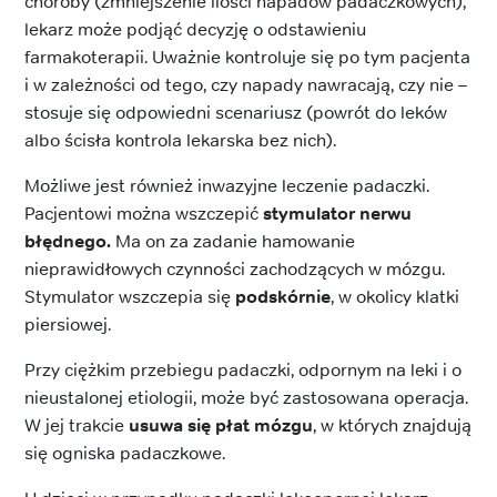
choroby (zmniejszenie ilości napadów padaczkowych),
lekarz może podjąć decyzję o odstawieniu
farmakoterapii. Uważnie kontroluje się po tym pacjenta
i w zależności od tego, czy napady nawracają, czy nie –
stosuje się odpowiedni scenariusz (powrót do leków
albo ścisła kontrola lekarska bez nich).
Możliwe jest również inwazyjne leczenie padaczki.
Pacjentowi można wszczepić
stymulator nerwu
błędnego.
Ma on za zadanie hamowanie
nieprawidłowych czynności zachodzących w mózgu.
Stymulator wszczepia się
podskórnie
, w okolicy klatki
piersiowej.
Przy ciężkim przebiegu padaczki, odpornym na leki i o
nieustalonej etiologii, może być zastosowana operacja.
W jej trakcie
usuwa się płat mózgu
, w których znajdują
się ogniska padaczkowe.