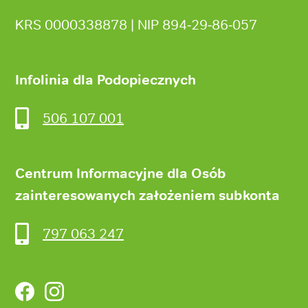
KRS 0000338878 | NIP 894‑29‑86‑057
Infolinia dla Podopiecznych
506 107 001
Centrum Informacyjne dla Osób
zainteresowanych założeniem subkonta
797 063 247
Facebook
Instagram