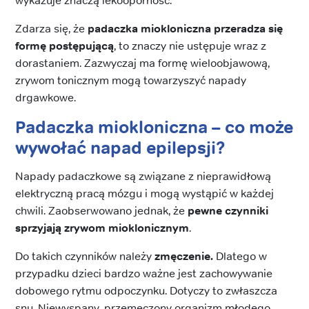
wykazuje znaczą lekooporność.
Zdarza się, że
padaczka miokloniczna przeradza się
formę postępującą
, to znaczy nie ustępuje wraz z
dorastaniem. Zazwyczaj ma formę wieloobjawową,
zrywom tonicznym mogą towarzyszyć napady
drgawkowe.
Padaczka miokloniczna
– co może
wywołać napad epilepsji?
Napady padaczkowe są związane z nieprawidłową
elektryczną pracą mózgu i mogą wystąpić w każdej
chwili. Zaobserwowano jednak, że
pewne czynniki
sprzyjają zrywom mioklonicznym
.
Do takich czynników należy
zmęczenie.
Dlatego w
przypadku dzieci bardzo ważne jest zachowywanie
dobowego rytmu odpoczynku. Dotyczy to zwłaszcza
snu. Niewyspany, przemęczony organizm młodego