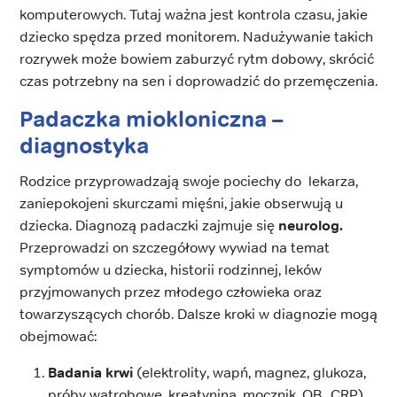
komputerowych. Tutaj ważna jest kontrola czasu, jakie
dziecko spędza przed monitorem. Nadużywanie takich
rozrywek może bowiem zaburzyć rytm dobowy, skrócić
czas potrzebny na sen i doprowadzić do przemęczenia.
Padaczka miokloniczna
–
diagnostyka
Rodzice przyprowadzają swoje pociechy do lekarza,
zaniepokojeni skurczami mięśni, jakie obserwują u
dziecka. Diagnozą padaczki zajmuje się
neurolog.
Przeprowadzi on szczegółowy wywiad na temat
symptomów u dziecka, historii rodzinnej, leków
przyjmowanych przez młodego człowieka oraz
towarzyszących chorób. Dalsze kroki w diagnozie mogą
obejmować:
Badania krwi
(elektrolity, wapń, magnez, glukoza,
próby wątrobowe, kreatynina, mocznik, OB., CRP)