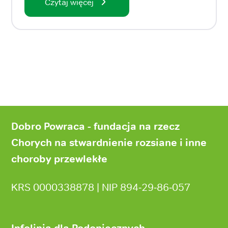
Czytaj więcej
Stopka
strony
Dobro Powraca - fundacja na rzecz
Chorych na stwardnienie rozsiane i inne
choroby przewlekłe
KRS 0000338878 | NIP 894‑29‑86‑057
Infolinia dla Podopiecznych