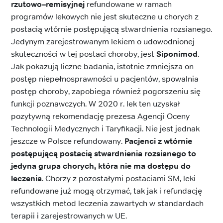
rzutowo–remisyjnej
refundowane w ramach
programów lekowych nie jest skuteczne u chorych z
postacią wtórnie postępującą stwardnienia rozsianego.
Jedynym zarejestrowanym lekiem o udowodnionej
skuteczności w tej postaci choroby, jest
Siponimod
.
Jak pokazują liczne badania, istotnie zmniejsza on
postęp niepełnosprawności u pacjentów, spowalnia
postęp choroby, zapobiega również pogorszeniu się
funkcji poznawczych. W 2020 r. lek ten uzyskał
pozytywną rekomendację prezesa Agencji Oceny
Technologii Medycznych i Taryfikacji. Nie jest jednak
jeszcze w Polsce refundowany.
Pacjenci z wtórnie
postępującą postacią stwardnienia rozsianego to
jedyna grupa chorych, która nie ma dostępu do
leczenia
. Chorzy z pozostałymi postaciami SM, leki
refundowane już mogą otrzymać, tak jak i refundację
wszystkich metod leczenia zawartych w standardach
terapii i zarejestrowanych w UE.