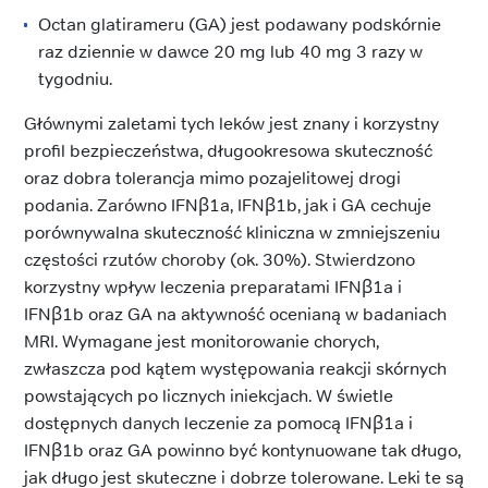
Octan glatirameru (GA) jest podawany podskórnie
raz dziennie w dawce 20 mg lub 40 mg 3 razy w
tygodniu.
Głównymi zaletami tych leków jest znany i korzystny
profil bezpieczeństwa, długookresowa skuteczność
oraz dobra tolerancja mimo pozajelitowej drogi
podania. Zarówno IFNβ1a, IFNβ1b, jak i GA cechuje
porównywalna skuteczność kliniczna w zmniejszeniu
częstości rzutów choroby (ok. 30%). Stwierdzono
korzystny wpływ leczenia preparatami IFNβ1a i
IFNβ1b oraz GA na aktywność ocenianą w badaniach
MRI. Wymagane jest monitorowanie chorych,
zwłaszcza pod kątem występowania reakcji skórnych
powstających po licznych iniekcjach. W świetle
dostępnych danych leczenie za pomocą IFNβ1a i
IFNβ1b oraz GA powinno być kontynuowane tak długo,
jak długo jest skuteczne i dobrze tolerowane. Leki te są