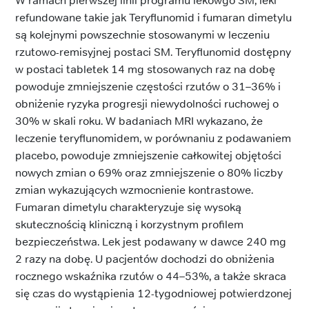
W ramach pierwszej linii programu lekowgo SM, leki
refundowane takie jak Teryflunomid i fumaran dimetylu
są kolejnymi powszechnie stosowanymi w leczeniu
rzutowo-remisyjnej postaci SM. Teryflunomid dostępny
w postaci tabletek 14 mg stosowanych raz na dobę
powoduje zmniejszenie częstości rzutów o 31–36% i
obniżenie ryzyka progresji niewydolności ruchowej o
30% w skali roku. W badaniach MRI wykazano, że
leczenie teryflunomidem, w porównaniu z podawaniem
placebo, powoduje zmniejszenie całkowitej objętości
nowych zmian o 69% oraz zmniejszenie o 80% liczby
zmian wykazujących wzmocnienie kontrastowe.
Fumaran dimetylu charakteryzuje się wysoką
skutecznością kliniczną i korzystnym profilem
bezpieczeństwa. Lek jest podawany w dawce 240 mg
2 razy na dobę. U pacjentów dochodzi do obniżenia
rocznego wskaźnika rzutów o 44–53%, a także skraca
się czas do wystąpienia 12-tygodniowej potwierdzonej