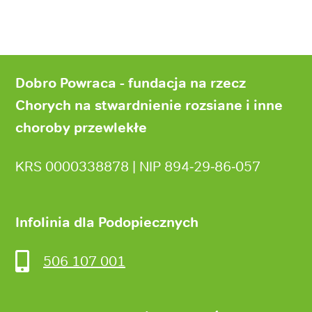
Stopka
strony
Dobro Powraca - fundacja na rzecz
Chorych na stwardnienie rozsiane i inne
choroby przewlekłe
KRS 0000338878 | NIP 894‑29‑86‑057
Infolinia dla Podopiecznych
506 107 001