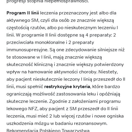
progresji stopnia niepełnosprawności.
Program II linii
leczenia przeznaczony jest albo dla
aktywnego SM, czyli dla osób ze znacznie większą
częstością rzutów, albo po nieskutecznym leczeniu I
linii. W programie II linii dostępne są 4 preparaty: 2
przeciwciała monoklonalne i 2 preparaty
immunosupresyjne. Są one zdecydowanie silniejsze niż
te stosowane w I linii, mają znacznie większą
skuteczność kliniczną i znacznie większy potwierdzony
wpływ na hamowanie aktywności choroby. Niestety,
aby pacjent nieskutecznie leczony I linią przeszedł do II
linii, musi spełnić
restrykcyjne kryteria
, które bardzo
ograniczają możliwość zastosowania leku i opóźniają
skuteczne leczenie. Zgodnie z założeniami programu
lekowego NFZ, aby pacjent z SM przeszedł do II linii
leczenia, musi mieć 2 lub więcej rzutów i nowe ogniska
uszkodzenia mózgu w badaniu rezonansowym.
Rekomendacja Polskiego Towarzystwa