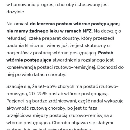
w hamowaniu progresji choroby i stosowany jest
dożylnie.
Natomiast
do leczenia postaci wtórnie postępującej
nie mamy żadnego leku w ramach NFZ
. Na decyzję o
refundacji czeka preparat doustny, który przeszedł
badania kliniczne i wiemy już, że jest skuteczny u
pacjentów z postacią wtórnie postępującą.
Postać
wtórnie postępująca
stwardnienia rozsianego jest
konsekwencją postaci rzutowo–remisyjnej. Dochodzi do
niej po wielu latach choroby.
Szacuje się, że 60–65% chorych ma postać rzutowo–
remisyjną, 20–25% postać wtórnie postępującą.
Pacjenci są bardzo zróżnicowani, część nadal wykazuje
aktywność rzutową choroby, bo jest to faza
przejściowa między postacią rzutowo–remisyjną a
wtórnie postępującą. Choroba objawia się słabymi
rzutami lub, co jest uchwytne w badaniu