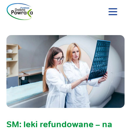
Nagłówek
strony
Dobro
Treść
Powraca
główna
SM: leki refundowane – na