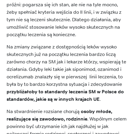
próżni: pogarsza się ich stan, ale nie na tyle mocno,
żeby spełniać kryteria wejścia do II linii, i w związku z
tym nie są leczeni skutecznie. Dlatego działania, aby
umożliwić stosowanie leków wysoko skutecznych na
początku leczenia są konieczne.
Na zmiany związane z dostępnością leków wysoko
skutecznych już na początku leczenia bardzo liczą
zarówno chorzy na SM jak i lekarze którzy, wspierają te
działania. Gdyby leki takie jak siponimod, ozanimod i
ocrelizumab znalazły się w pierwszej linii leczenia, to
była by to bardzo korzystna sytuacja i zdecydowanie
przybliżałoby to standardy leczenia SM w Polsce do
standardów, jakie są w innych krajach UE
.
Na stwardnienie rozsiane chorują
osoby młode,
realizujące się zawodowo, rodzinnie
. Wspólnym celem
powinno być utrzymanie ich jak najdłużej w jak
najlepszej formie rodzinnej, społecznej i zawodowej.