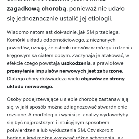
zagadkową chorobą
, ponieważ nie udało
się jednoznacznie ustalić jej etiologii.
Wiadomo natomiast dokładnie, jak SM przebiega.
Komórki układu odpornościowego, z nieznanych
powodów, uznają, że osłonki nerwów w mózgu i rdzeniu
kręgowym są ciałem obcym. Zaczynają je atakować, w
efekcie czego powstają
uszkodzenia
, a prawidłowe
przesyłanie impulsów nerwowych jest zaburzone
.
Dlatego chory doświadcza wielu
objawów ze strony
układu nerwowego.
Osoby podejrzewające u siebie chorobę zastanawiają
się, w jaki sposób można zdiagnozować stwardnienie
rozsiane. A morfologia i wyniki jej analizy wydawałyby
się być najprostszym i intuicyjnym sposobem
potwierdzenia lub wykluczenia SM. Czy skoro z
badania krwi można wyczytać różne schorzenia, jak