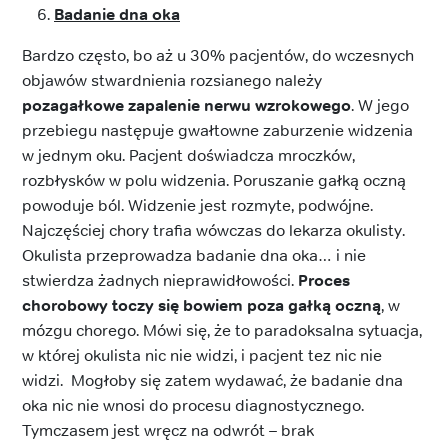
Badanie dna oka
Bardzo często, bo aż u 30% pacjentów, do wczesnych
objawów stwardnienia rozsianego należy
pozagałkowe zapalenie nerwu wzrokowego
. W jego
przebiegu następuje gwałtowne zaburzenie widzenia
w jednym oku. Pacjent doświadcza mroczków,
rozbłysków w polu widzenia. Poruszanie gałką oczną
powoduje ból. Widzenie jest rozmyte, podwójne.
Najczęściej chory trafia wówczas do lekarza okulisty.
Okulista przeprowadza badanie dna oka… i nie
stwierdza żadnych nieprawidłowości.
Proces
chorobowy toczy się bowiem poza gałką oczną
, w
mózgu chorego. Mówi się, że to paradoksalna sytuacja,
w której okulista nic nie widzi, i pacjent tez nic nie
widzi. Mogłoby się zatem wydawać, że badanie dna
oka nic nie wnosi do procesu diagnostycznego.
Tymczasem jest wręcz na odwrót – brak