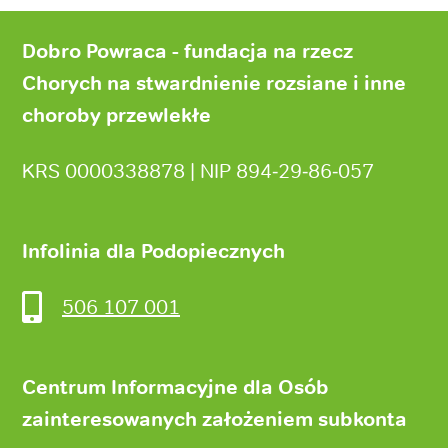
Stopka
strony
Dobro Powraca - fundacja na rzecz
Chorych na stwardnienie rozsiane i inne
choroby przewlekłe
KRS 0000338878 | NIP 894‑29‑86‑057
Infolinia dla Podopiecznych
506 107 001
Centrum Informacyjne dla Osób
zainteresowanych założeniem subkonta