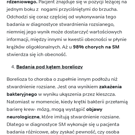
rdzeniowego.
Pacjent znajduje się w pozycji leżącej na
jednym boku z nogami przyciśniętymi do brzucha.
Odchodzi się coraz częściej od wykonywania tego
badania w diagnostyce stwardnienia rozsianego,
niemniej jego wynik może dostarczyć wartościowych
informacji, między innymi w kwestii obecności w płynie
krążków oligoklonalnych. Aż u
98% chorych na SM
stwierdza się ich obecność.
Badania pod kątem boreliozy
Borelioza to choroba o zupełnie innym podłożu niż
stwardnienie rozsiane. Jest ona wynikiem
zakażenia
bakteryjnego
w wyniku ukąszenia przez kleszcza.
Natomiast w momencie, kiedy krętki bakterii przełamią
barierę krew- mózg, mogą wystąpić
objawy
neurologiczne
, które imitują stwardnienie rozsiane.
Dlatego w diagnostyce SM wykonuje się u pacjenta
badania różnicowe, aby zyskać pewność, czy osoba