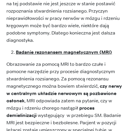
na tej podstawie nie jest jeszcze w stanie postawić
rozpoznania stwardnienia rozsianego. Przyczyn
nieprawidłowości w pracy nerwów w mózgu i rdzeniu
kręgowym może być bardzo wiele, niektóre dają
podobne symptomy. Dlatego konieczna jest dalsza
diagnostyka.
Badanie rezonansem magnetycznym (MRI)
Obrazowanie za pomocą MRI to bardzo czułe i
pomocne narzędzie przy procesie diagnostycznym
stwardnienia rozsianego. Za pomocą rezonansu
magnetycznego można bowiem stwierdzić,
czy nerwy
w centralnym układzie nerwowym są pozbawione
osłonek
, MRI odpowiada zatem na pytanie, czy w
mózgu i rdzeniu chorego nastąpił
proces
demielinizacji
występujący w przebiegu SM. Badanie
MRI jest bezpieczne i bezbolesne. Pacjent w pozycji
leżącej zostaje umieszczony w specjalnej tubie, w