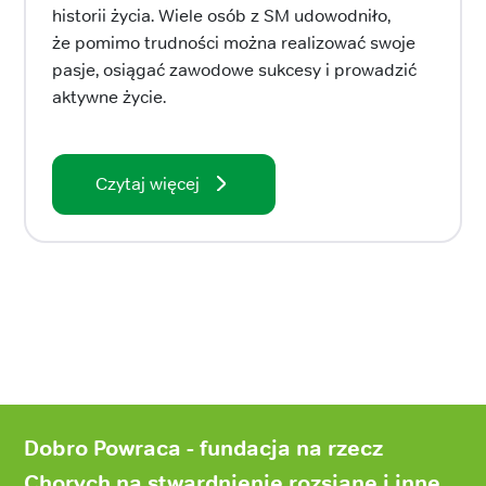
historii życia. Wiele osób z SM udowodniło,
że pomimo trudności można realizować swoje
pasje, osiągać zawodowe sukcesy i prowadzić
aktywne życie.
Czytaj więcej
Stopka
strony
Dobro Powraca - fundacja na rzecz
Chorych na stwardnienie rozsiane i inne