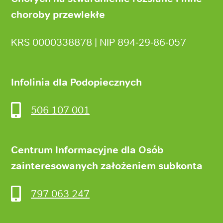
choroby przewlekłe
KRS 0000338878 | NIP 894‑29‑86‑057
Infolinia dla Podopiecznych
506 107 001
Centrum Informacyjne dla Osób
zainteresowanych założeniem subkonta
797 063 247