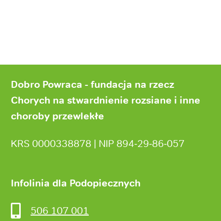
Stopka
strony
Dobro Powraca - fundacja na rzecz
Chorych na stwardnienie rozsiane i inne
choroby przewlekłe
KRS 0000338878 | NIP 894‑29‑86‑057
Infolinia dla Podopiecznych
506 107 001