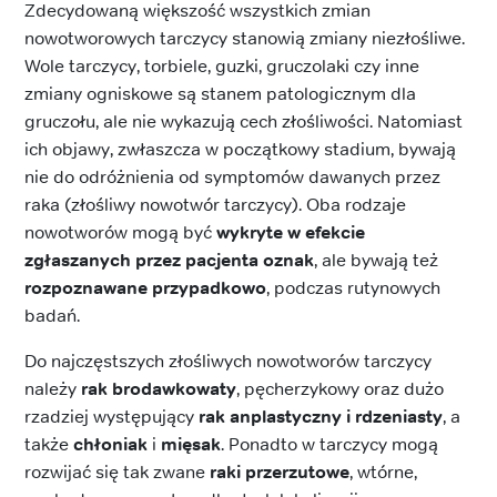
Zdecydowaną większość wszystkich zmian
nowotworowych tarczycy stanowią zmiany niezłośliwe.
Wole tarczycy, torbiele, guzki, gruczolaki czy inne
zmiany ogniskowe są stanem patologicznym dla
gruczołu, ale nie wykazują cech złośliwości. Natomiast
ich objawy, zwłaszcza w początkowy stadium, bywają
nie do odróżnienia od symptomów dawanych przez
raka (złośliwy nowotwór tarczycy). Oba rodzaje
nowotworów mogą być
wykryte w efekcie
zgłaszanych przez pacjenta oznak
, ale bywają też
rozpoznawane przypadkowo
, podczas rutynowych
badań.
Do najczęstszych złośliwych nowotworów tarczycy
należy
rak brodawkowaty
, pęcherzykowy oraz dużo
rzadziej występujący
rak anplastyczny i rdzeniasty
, a
także
chłoniak
i
mięsak
. Ponadto w tarczycy mogą
rozwijać się tak zwane
raki przerzutowe
, wtórne,