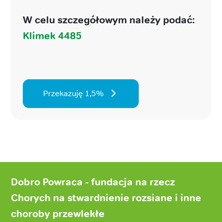
W celu szczegółowym należy podać:
Klimek 4485
Przekazuję 1,5%
Stopka
strony
Dobro Powraca - fundacja na rzecz
Chorych na stwardnienie rozsiane i inne
choroby przewlekłe