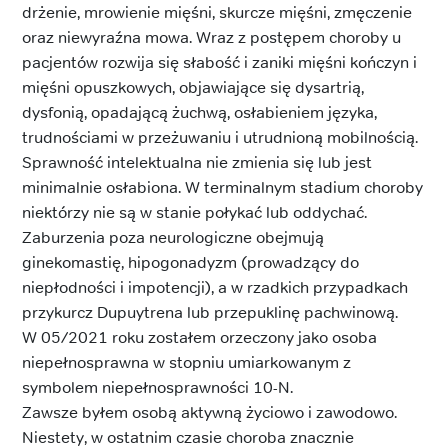
drżenie, mrowienie mięśni, skurcze mięśni, zmęczenie
oraz niewyraźna mowa. Wraz z postępem choroby u
pacjentów rozwija się słabość i zaniki mięśni kończyn i
mięśni opuszkowych, objawiające się dysartrią,
dysfonią, opadającą żuchwą, osłabieniem języka,
trudnościami w przeżuwaniu i utrudnioną mobilnością.
Sprawność intelektualna nie zmienia się lub jest
minimalnie osłabiona. W terminalnym stadium choroby
niektórzy nie są w stanie połykać lub oddychać.
Zaburzenia poza neurologiczne obejmują
ginekomastię, hipogonadyzm (prowadzący do
niepłodności i impotencji), a w rzadkich przypadkach
przykurcz Dupuytrena lub przepuklinę pachwinową.
W 05/2021 roku zostałem orzeczony jako osoba
niepełnosprawna w stopniu umiarkowanym z
symbolem niepełnosprawności 10-N.
Zawsze byłem osobą aktywną życiowo i zawodowo.
Niestety, w ostatnim czasie choroba znacznie