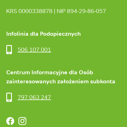
KRS 0000338878 | NIP 894‑29‑86‑057
Infolinia dla Podopiecznych
506 107 001
Centrum Informacyjne dla Osób
zainteresowanych założeniem subkonta
797 063 247
Facebook
Instagram