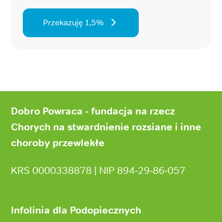
Przekazuję 1,5%
Stopka
strony
Dobro Powraca - fundacja na rzecz
Chorych na stwardnienie rozsiane i inne
choroby przewlekłe
KRS 0000338878 | NIP 894‑29‑86‑057
Infolinia dla Podopiecznych