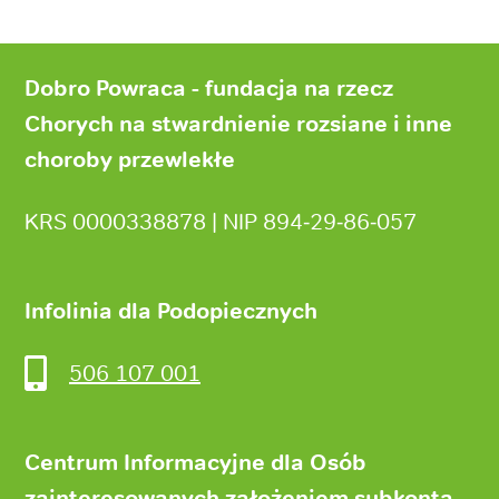
Stopka
strony
Dobro Powraca - fundacja na rzecz
Chorych na stwardnienie rozsiane i inne
choroby przewlekłe
KRS 0000338878 | NIP 894‑29‑86‑057
Infolinia dla Podopiecznych
506 107 001
Centrum Informacyjne dla Osób
zainteresowanych założeniem subkonta