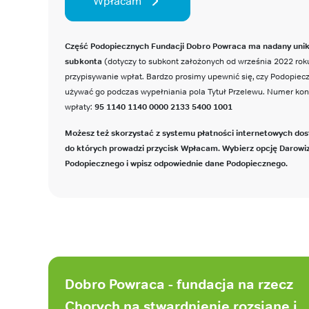
Wpłacam
Część Podopiecznych Fundacji Dobro Powraca ma nadany uni
subkonta
(dotyczy to subkont założonych od września 2022 roku
przypisywanie wpłat. Bardzo prosimy upewnić się, czy Podopie
używać go podczas wypełniania pola Tytuł Przelewu. Numer ko
wpłaty:
95 1140 1140 0000 2133 5400 1001
Możesz też skorzystać z systemu płatności internetowych dos
do których prowadzi przycisk Wpłacam. Wybierz opcję Darowi
Podopiecznego i wpisz odpowiednie dane Podopiecznego.
Stopka
strony
Dobro Powraca - fundacja na rzecz
Chorych na stwardnienie rozsiane i