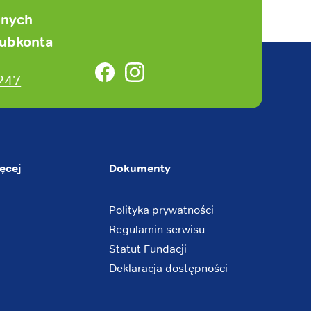
anych
subkonta
Facebook
Instagram
247
ęcej
Dokumenty
Polityka prywatności
Regulamin serwisu
Statut Fundacji
Deklaracja dostępności