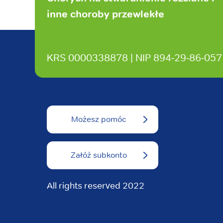
inne choroby przewlekłe
KRS 0000338878 | NIP 894‑29‑86‑057
Możesz pomóc
Załóż subkonto
All rights reserved 2022