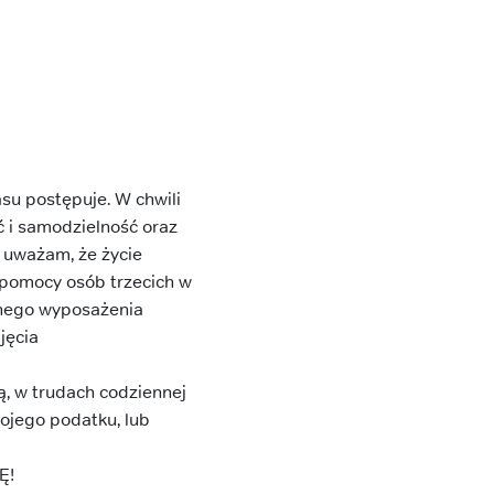
asu postępuje. W chwili
 i samodzielność oraz
 uważam, że życie
j pomocy osób trzecich w
znego wyposażenia
jęcia
, w trudach codziennej
ojego podatku, lub
Ę!