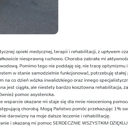
cznej opieki medycznej, terapii i rehabilitacji, z upływem cz
ałkowicie niesprawną ruchowo. Choroba zabrała mi aktywność
wodową. Pomimo tego nie poddaję się, nie tracę optymizmu i
 jestem w stanie samodzielnie funkcjonować, potrzebuję stałe
m na co dzień wózka inwalidzkiego oraz innego specjalistyc
jest ciągła, ale niestety bardzo kosztowna rehabilitacja, za
 również pomoc asystencka.
 wsparcie okazane mi staje się dla mnie nieocenioną pomocą
 postępującą chorobą. Mogą Państwo pomóc przekazując 1% sw
ie darowizny na moje dalsze leczenie i rehabilitację.
owanie i okazaną mi pomoc SERDECZNIE WSZYSTKIM DZIĘKUJ