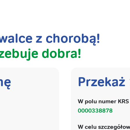
alce z chorobą!
zebuje dobra!
nę
Przekaż
W polu numer KRS 
0000338878
W celu szczegółow