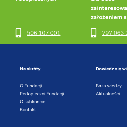
zainteresow
założeniem 
506 107 001
797 063 
Na skróty
Dowiedz się wi
O Fundacji
Baza wiedzy
Podopieczni Fundacji
Aktualności
O subkoncie
Kontakt