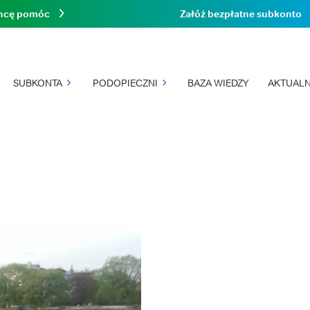
hcę pomóc
Załóż bezpłatne subkonto
SUBKONTA
PODOPIECZNI
BAZA WIEDZY
AKTUALN