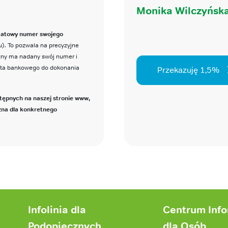
Monika Wilczyńsk
katowy numer swojego
). To pozwala na precyzyjne
czny ma nadany swój numer i
nta bankowego do dokonania
Przekazuję 1,5%
tępnych na naszej stronie www,
zna dla konkretnego
Infolinia dla
Centrum Inf
Podopiecznych
dla Osób