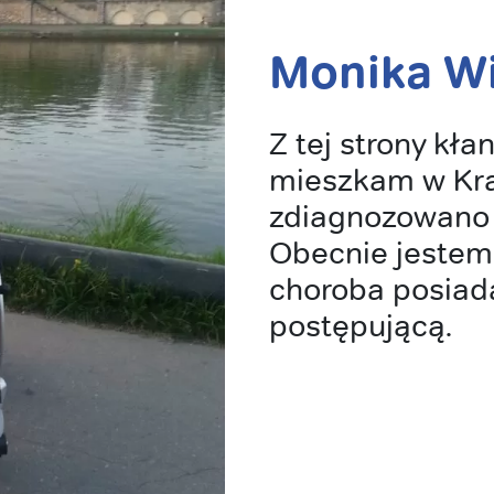
Monika Wi
Z tej strony kła
mieszkam w Kra
zdiagnozowano 
Obecnie jestem
choroba posiad
postępującą.