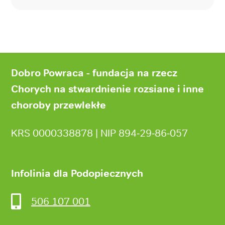
Stopka
strony
Dobro Powraca - fundacja na rzecz
Chorych na stwardnienie rozsiane i inne
choroby przewlekłe
KRS 0000338878 | NIP 894‑29‑86‑057
Infolinia dla Podopiecznych
506 107 001