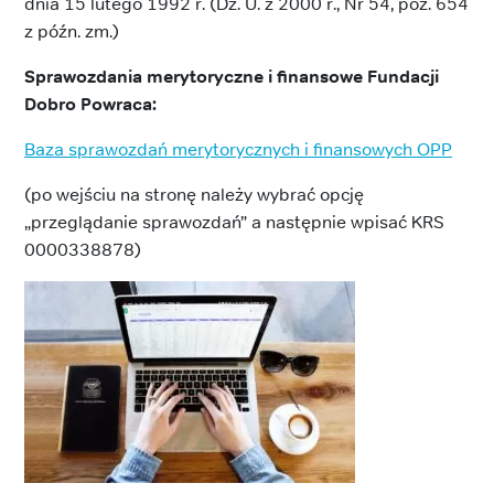
dnia 15 lutego 1992 r. (Dz. U. z 2000 r., Nr 54, poz. 654
z późn. zm.)
Sprawozdania merytoryczne i finansowe Fundacji
Dobro Powraca:
Baza sprawozdań merytorycznych i finansowych OPP
(po wejściu na stronę należy wybrać opcję
„przeglądanie sprawozdań” a następnie wpisać KRS
0000338878)