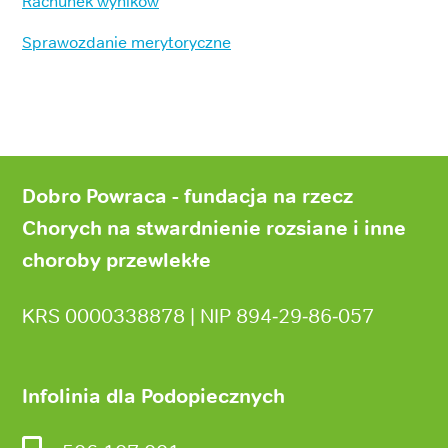
Rachunek wyników
Sprawozdanie merytoryczne
Stopka
strony
Dobro Powraca - fundacja na rzecz
Chorych na stwardnienie rozsiane i inne
choroby przewlekłe
KRS 0000338878 | NIP 894‑29‑86‑057
Infolinia dla Podopiecznych