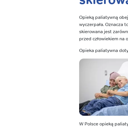
Opieką paliatywną obej
wyczerpała. Oznacza to
skierowana jest zarówno
przed człowiekiem na o
Opieka paliatywna dotyc
W Polsce opieką palia