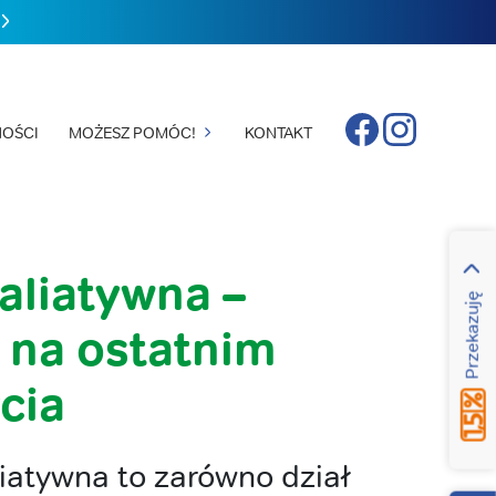
Facebook
Instagram
OŚCI
MOŻESZ POMÓC!
KONTAKT
aliatywna –
Przekazuję
 na ostatnim
cia
atywna to zarówno dział