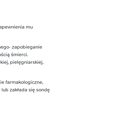
zapewnienia mu
znego- zapobieganie
ścią śmierci.
ej, pielęgniarskiej,
ie farmakologiczne,
 lub zakłada się sondę