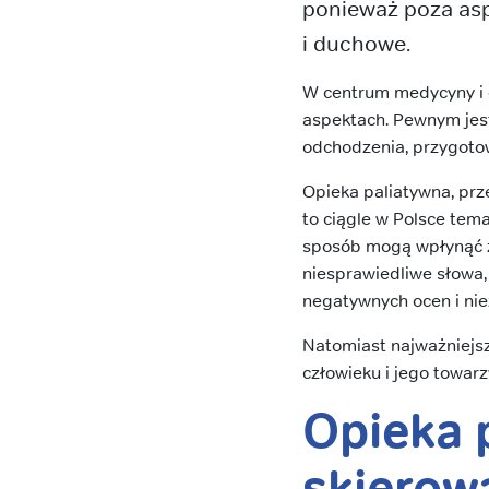
ponieważ poza asp
i duchowe.
W centrum medycyny i o
aspektach. Pewnym jest,
odchodzenia, przygotow
Opieka paliatywna, prz
to ciągle w Polsce te
sposób mogą wpłynąć za
niesprawiedliwe słowa,
negatywnych ocen i niez
Natomiast najważniejszy
człowieku i jego towarz
Opieka 
skierow