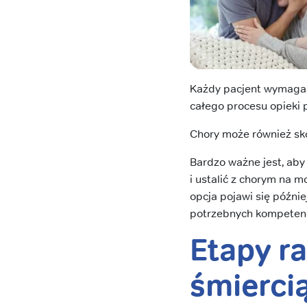
Każdy pacjent wymagać
całego procesu opieki 
Chory może również sk
Bardzo ważne jest, aby
i ustalić z chorym na 
opcja pojawi się późnie
potrzebnych kompetencj
Etapy r
śmierci