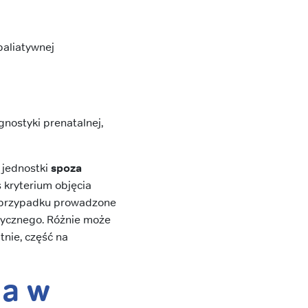
paliatywnej
gnostyki prenatalnej,
 jednostki
spoza
 kryterium objęcia
m przypadku prowadzone
dycznego. Różnie może
tnie, część na
na w