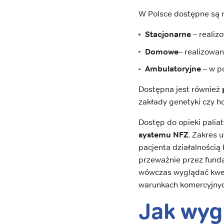
W Polsce dostępne są na
Stacjonarne
– realiz
Domowe
– realizowa
Ambulatoryjne
– w p
Dostępna jest również
zakłady genetyki czy h
Dostęp do opieki palia
systemu NFZ
. Zakres 
pacjenta działalności
przeważnie przez funda
wówczas wyglądać kwest
warunkach komercyjnyc
Jak wyg