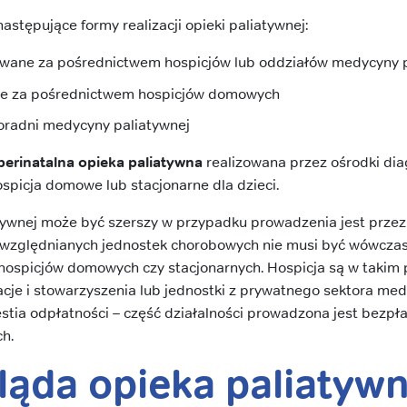
stępujące formy realizacji opieki paliatywnej:
owane za pośrednictwem hospicjów lub oddziałów medycyny 
ne za pośrednictwem hospicjów domowych
oradni medycyny paliatywnej
perinatalna opieka paliatywna
realizowana przez ośrodki dia
ospicja domowe lub stacjonarne dla dzieci.
tywnej może być szerszy w przypadku prowadzenia jest przez
uwzględnianych jednostek chorobowych nie musi być wówczas
ą hospicjów domowych czy stacjonarnych. Hospicja są w taki
cje i stowarzyszenia lub jednostki z prywatnego sektora me
ia odpłatności – część działalności prowadzona jest bezpła
h.
ląda opieka paliatyw