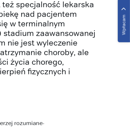
 też specjalność lekarska
piekę nad pacjentem
Wpłacam
się w terminalnym
) stadium zaawansowanej
m nie jest wyleczenie
zatrzymanie choroby, ale
ci życia chorego,
erpień fizycznych i
erzej rozumiane-