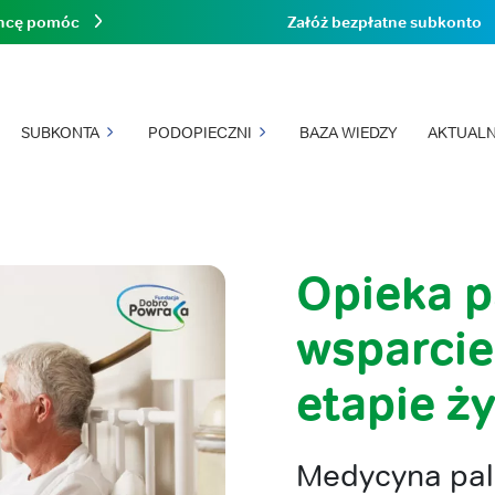
hcę pomóc
Załóż bezpłatne subkonto
SUBKONTA
PODOPIECZNI
BAZA WIEDZY
AKTUALN
Opieka p
wsparcie
etapie ży
Medycyna pali