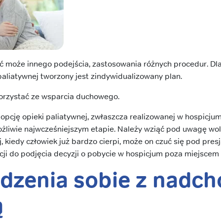
 może innego podejścia, zastosowania różnych procedur. Dl
paliatywnej tworzony jest zindywidualizowany plan.
orzystać ze wsparcia duchowego.
 opcję opieki paliatywnej, zwłaszcza realizowanej w hospicj
możliwie najwcześniejszym etapie. Należy wziąć pod uwagę wol
j, kiedy człowiek już bardzo cierpi, może on czuć się pod presj
i do podjęcia decyzji o pobycie w hospicjum poza miejscem
adzenia sobie z nadc
ą