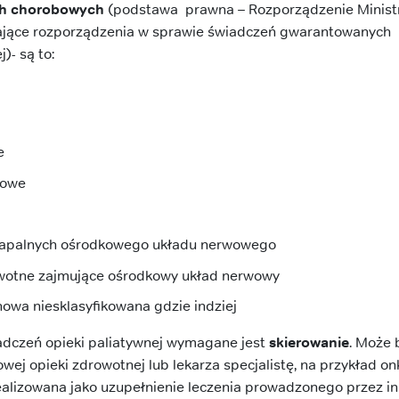
ch chorobowych
(podstawa prawna – Rozporządzenie Minist
ające rozporządzenia w sprawie świadczeń gwarantowanych 
)- są to:
e
nowe
zapalnych ośrodkowego układu nerwowego
rwotne zajmujące ośrodkowy układ nerwowy
wa niesklasyfikowana gdzie indziej
adczeń opieki paliatywnej wymagane jest
skierowanie
. Może 
wej opieki zdrowotnej lub lekarza specjalistę, na przykład o
alizowana jako uzupełnienie leczenia prowadzonego przez in