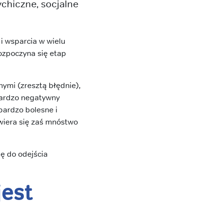
chiczne, socjalne
i wsparcia w wielu
rozpoczyna się etap
ymi (zresztą błędnie),
bardzo negatywny
bardzo bolesne i
awiera się zaś mnóstwo
ię do odejścia
jest