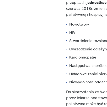
przepisach
jednostka
czerwca 2018r. zmieni
paliatywnej i hospicyjnej
Nowotwory
HIV
Stwardnienie rozsian
Owrzodzenie odleży
Kardiomiopatie
Następstwa chorób 
Układowe zaniki pie
Niewydolność oddecho
Do skorzystania ze świ
przez lekarza podstawo
paliatywna może być re