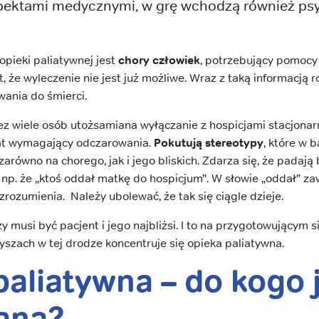
ektami medycznymi, w grę wchodzą również psy
pieki paliatywnej jest
chory człowiek
, potrzebujący pomocy 
 że wyleczenie nie jest już możliwe. Wraz z taką informacją 
ania do śmierci.
ez wiele osób utożsamiana wyłączanie z hospicjami stacjonarn
mat wymagający odczarowania.
Pokutują stereotypy
, które w 
równo na chorego, jak i jego bliskich. Zdarza się, że padają 
 np. że „ktoś oddał matkę do hospicjum”. W słowie „oddał” z
rozumienia. Należy ubolewać, że tak się ciągle dzieje.
 musi być pacjent i jego najbliżsi. I to na przygotowującym s
yszach w tej drodze koncentruje się opieka paliatywna.
paliatywna
– do kogo 
ana?