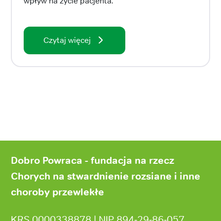
wpływ na życie pacjenta.
Czytaj więcej
Stopka
strony
Dobro Powraca - fundacja na rzecz
Chorych na stwardnienie rozsiane i inne
choroby przewlekłe
KRS 0000338878 | NIP 894‑29‑86‑057