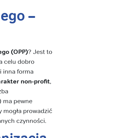
nego –
nego (OPP)
? Jest to
na celu dobro
i inna forma
rakter non-profit
,
żba
d) ma pewne
aby mogła prowadzić
anych czynności.