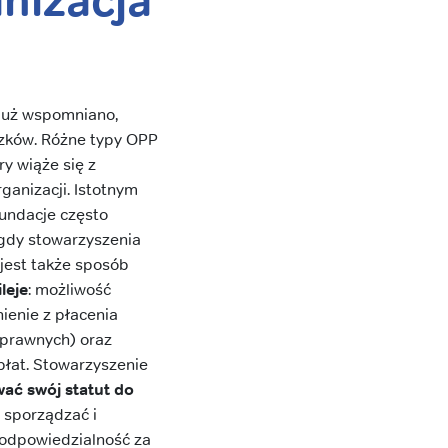
anizacja
 już wspomniano,
zków. Różne typy OPP
ry wiąże się z
ganizacji. Istotnym
Fundacje często
 gdy stowarzyszenia
jest także sposób
leje
: możliwość
ienie z płacenia
oprawnych) oraz
płat. Stowarzyszenie
ać swój statut do
, sporządzać i
 odpowiedzialność za