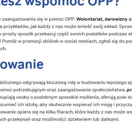
żesz wspomóc OPP?
ów zaangażowania się w pomoc OPP.
Wolontariat, darowizny 
lka przykładów, jak każdy z nas może wnieść swój wkład. Spra
 w prosty sposób przekazuj część swoich podatków podczas s
 Pomóż w promocji zbiórek w social mediach, zgłoś się do 
ch.
owanie
ublicznego odgrywają kluczową rolę w budowaniu lepszego s
 pomoc potrzebującym oraz zaangażowanie społeczeństwa,
pr
Skupiają osoby o podobnym sposobie myślenia, oferują pole do
umieć ich istotę, aby skutecznie wspierać ich misję i przycz
owanie opiera się na kilku filarach, które każdy z nas może w
ch przekonań oraz możliwości: działaniem lub datkami.