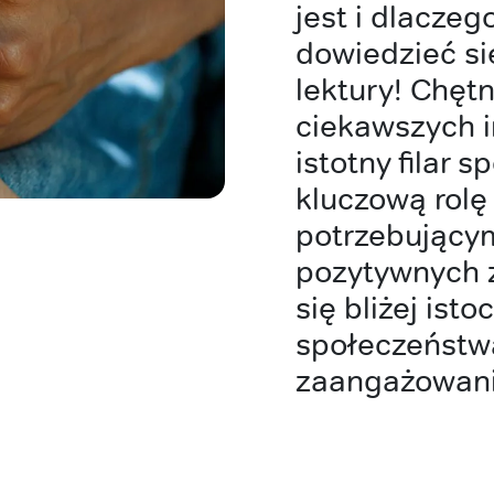
jest i dlacze
dowiedzieć s
lektury! Chętn
ciekawszych in
istotny filar 
kluczową rolę
potrzebującym
pozytywnych 
się bliżej ist
społeczeństw
zaangażowania