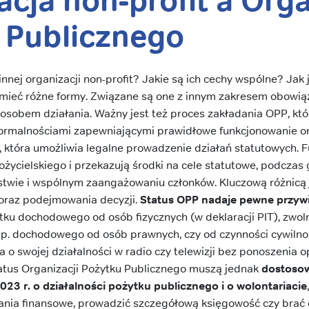
acja non-profit a Org
 Publicznego
innej organizacji non-profit? Jakie są ich cechy wspólne? Jak
mieć różne formy. Związane są one z innym zakresem obowią
sposobem działania. Ważny jest też proces zakładania OPP, któ
formalnościami zapewniającymi prawidłowe funkcjonowanie or
a, która umożliwia legalne prowadzenie działań statutowych. 
łożycielskiego i przekazują środki na cele statutowe, podczas
ostwie i wspólnym zaangażowaniu członków. Kluczową różnicą 
 oraz podejmowania decyzji.
Status OPP nadaje pewne przywi
ku dochodowego od osób fizycznych (w deklaracji PIT), zwoln
np. dochodowego od osób prawnych, czy od czynności cywiln
 o swojej działalności w radio czy telewizji bez ponoszenia o
atus Organizacji Pożytku Publicznego muszą jednak
dostosow
023 r. o działalności pożytku publicznego i o wolontariacie
ania finansowe, prowadzić szczegółową księgowość czy brać