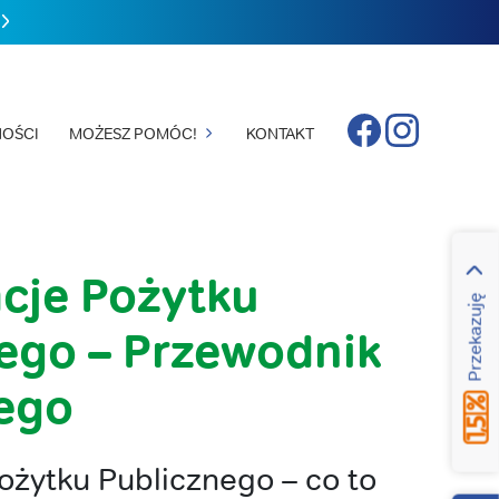
Facebook
Instagram
OŚCI
MOŻESZ POMÓC!
KONTAKT
cje Pożytku
Przekazuję
ego – Przewodnik
ego
ożytku Publicznego – co to