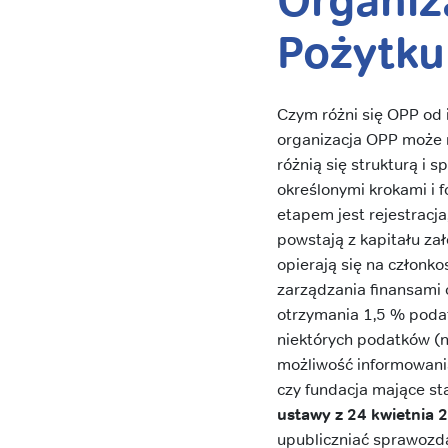
Organiz
Pożytku
Czym różni się OPP od 
organizacja OPP może 
różnią się strukturą i 
określonymi krokami i 
etapem jest rejestracj
powstają z kapitału za
opierają się na członk
zarządzania finansami
otrzymania 1,5 % podat
niektórych podatków (
możliwość informowania
czy fundacja mające st
ustawy z 24 kwietnia 2
upubliczniać sprawozd