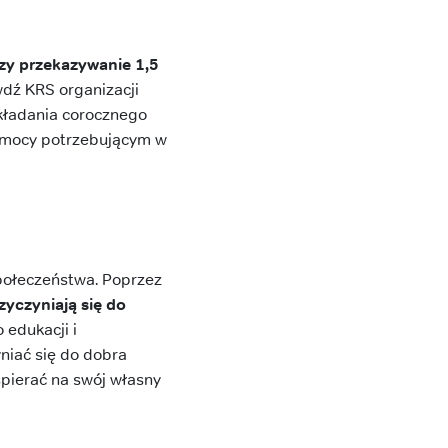
czy przekazywanie 1,5
wdź KRS organizacji
kładania corocznego
pomocy potrzebującym w
połeczeństwa. Poprzez
zyczyniają się do
 edukacji i
yniać się do dobra
spierać na swój własny