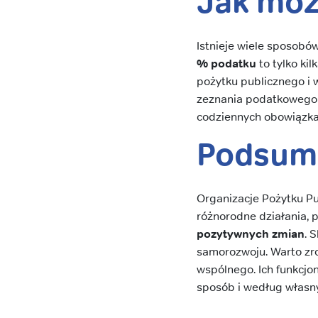
Jak mo
Istnieje wiele sposob
% podatku
to tylko ki
pożytku publicznego i
zeznania podatkowego!
codziennych obowiązka
Podsum
Organizacje Pożytku P
różnorodne działania,
pozytywnych zmian
. 
samorozwoju. Warto zroz
wspólnego. Ich funkcjon
sposób i według własny