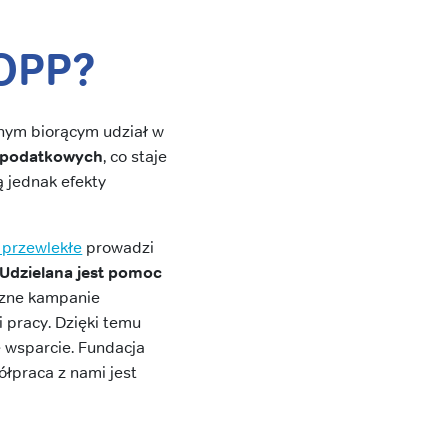
 OPP?
lnym biorącym udział w
g podatkowych
, co staje
 jednak efekty
 przewlekłe
prowadzi
Udzielana jest pomoc
iczne kampanie
 pracy. Dzięki temu
 wsparcie. Fundacja
łpraca z nami jest