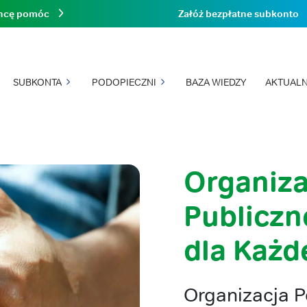
hcę pomóc
Załóż bezpłatne subkonto
SUBKONTA
PODOPIECZNI
BAZA WIEDZY
AKTUALN
Organiza
Publiczn
dla Każd
Organizacja P