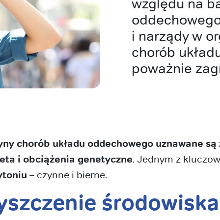
względu na ba
oddechowego,
i narządy w o
chorób ukła
poważnie zagr
yny chorób układu oddechowego uznawane są 
ieta i obciążenia genetyczne
. Jednym z kluczo
ytoniu
– czynne i bierne.
yszczenie środowiska