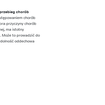
przebieg chorób
występowaniem chorób
u pra-przyczyny chorób
ej, ma istotny
. Może to prowadzić do
wydolność oddechowa