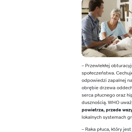
– Przewlekłej obturacy
społeczeństwa. Cechuje
odpowiedzi zapalnej na
obrębie drzewa oddecho
serca płucnego oraz hi
dusznością. WHO uważ
powietrza, przede wsz
lokalnych systemach g
– Raka płuca, który jes