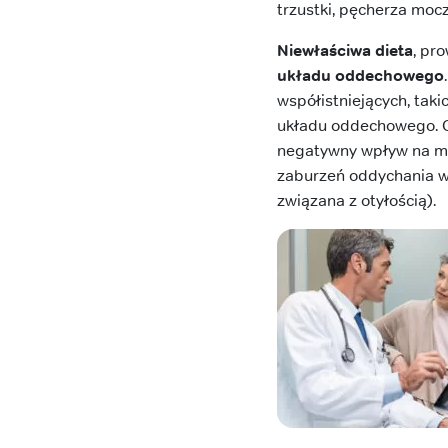
trzustki, pęcherza mo
Niewłaściwa dieta
, pr
układu
oddechowego
współistniejących, taki
układu oddechowego. Op
negatywny wpływ na me
zaburzeń oddychania w
związana z otyłością).