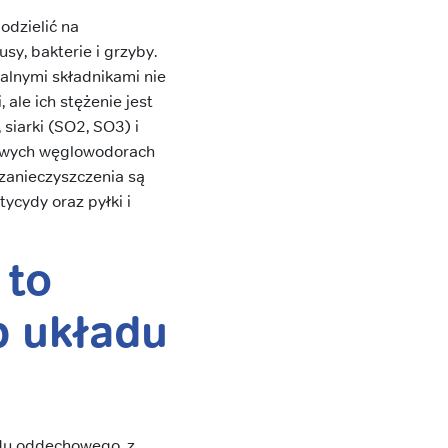
odzielić na
sy, bakterie i grzyby.
ralnymi składnikami nie
 ale ich stężenie jest
siarki (SO2, SO3) i
niowych węglowodorach
 zanieczyszczenia są
tycydy oraz pyłki i
 to
b układu
du oddechowego, z