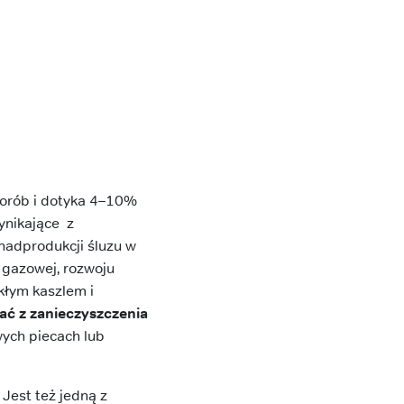
chorób i dotyka 4–10%
ynikające z
nadprodukcji śluzu w
 gazowej, rozwoju
kłym kaszlem i
ć z zanieczyszczenia
ch piecach lub
 Jest też jedną z