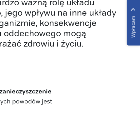
rdzo ważną rolę układu
 jego wpływu na inne układy
Wpłacam
rganizmie, konsekwencje
du oddechowego mogą
ażać zdrowiu i życiu.
zanieczyszczenie
wych powodów jest