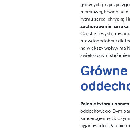
głównych przyczyn zgo
piersiowej, krwiopluci
rytmu serca, chrypką i 
zachorowanie na raka
Częstość występowania r
prawdopodobnie dlatego
największy wpływ ma 
zwiększonym stężeniem 
Główne 
oddech
Palenie tytoniu obni
oddechowego. Dym papi
kancerogennych. Czynnik
cyjanowodór. Palenie m