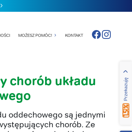
Facebook
Instagram
OŚCI
MOŻESZ POMÓC!
KONTAKT
y chorób układu
Przekazuję
owego
du oddechowego są jednymi
 występujących chorób. Ze