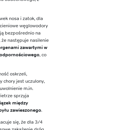
ek nosa i zatok, dla
erścieniowe węglowodory
ją bezpośrednio na
 że następuje nasilenie
alergenami zawartymi w
u odpornościowego
, co
ość oskrzeli,
 chory jest uczulony,
uwolnienie m.in.
ietrze sprzyja
wiązek między
 pyłu zawieszonego
.
cuje się, że dla 3/4
usowe zakażenie dróg