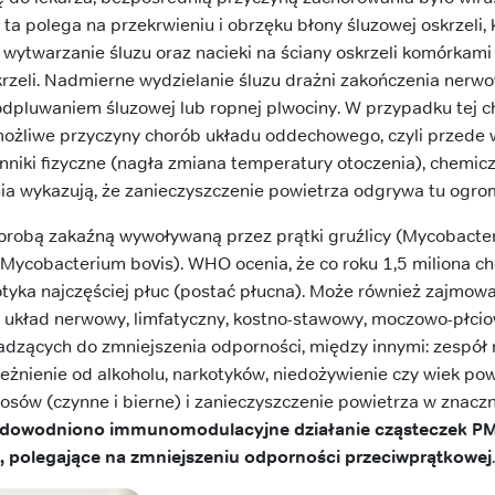
a polega na przekrwieniu i obrzęku błony śluzowej oskrzeli,
wytwarzanie śluzu oraz nacieki na ściany oskrzeli komórkami
rzeli. Nadmierne wydzielanie śluzu drażni zakończenia nerw
odpluwaniem śluzowej lub ropnej plwociny. W przypadku tej c
ożliwe przyczyny chorób układu oddechowego, czyli przede 
ynniki fizyczne (nagła zmiana temperatury otoczenia), chemicz
ania wykazują, że zanieczyszczenie powietrza odgrywa tu ogro
 chorobą zakaźną wywoływaną przez prątki gruźlicy (Mycobacte
(Mycobacterium bovis). WHO ocenia, że co roku 1,5 miliona 
Dotyka najczęściej płuc (postać płucna). Może również zajmow
kład nerwowy, limfatyczny, kostno-stawowy, moczowo-płciowy
adzących do zmniejszenia odporności, między innymi: zespół
eżnienie od alkoholu, narkotyków, niedożywienie czy wiek powy
osów (czynne i bierne) i zanieczyszczenie powietrza w znacz
dowodniono immunomodulacyjne działanie cząsteczek P
la, polegające na zmniejszeniu odporności przeciwprątkowej