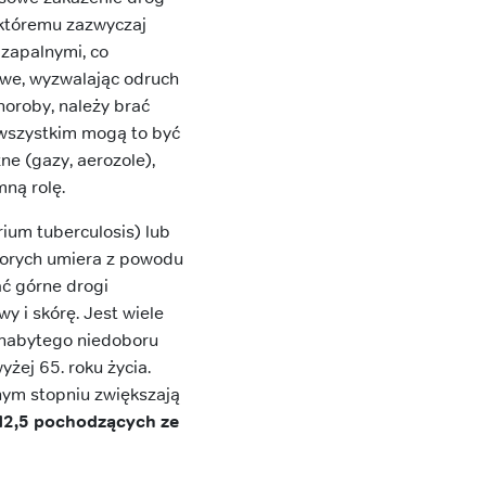
 któremu zazwyczaj
 zapalnymi, co
owe, wyzwalając odruch
horoby, należy brać
wszystkim mogą to być
ne (gazy, aerozole),
mną rolę.
rium tuberculosis) lub
chorych umiera z powodu
ać górne drogi
 i skórę. Jest wiele
 nabytego niedoboru
żej 65. roku życia.
nym stopniu zwiększają
M2,5 pochodzących ze
.