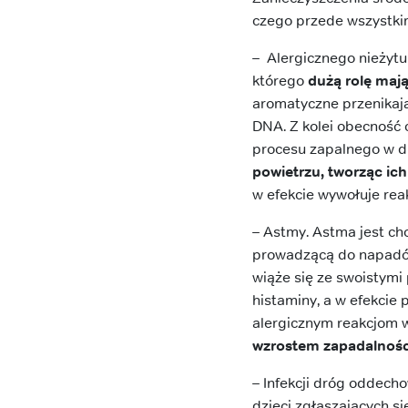
czego przede wszystki
– Alergicznego nieżytu
którego
dużą rolę mają
aromatyczne przenikaj
DNA. Z kolei obecność 
procesu zapalnego w 
powietrzu, tworząc i
w efekcie wywołuje reak
– Astmy. Astma jest ch
prowadzącą do napadów 
wiąże się ze swoistymi
histaminy, a w efekcie 
alergicznym reakcjom 
wzrostem zapadalnośc
– Infekcji dróg oddech
dzieci zgłaszających s