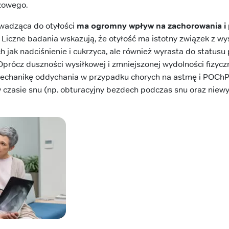
czowego.
owadząca do otyłości
ma ogromny wpływ na zachorowania i 
. Liczne badania wskazują, że otyłość ma istotny związek z 
ch jak nadciśnienie i cukrzyca, ale również wyrasta do status
rócz duszności wysiłkowej i zmniejszonej wydolności fizyczn
chanikę oddychania w przypadku chorych na astmę i POChP
 czasie snu (np. obturacyjny bezdech podczas snu oraz nie