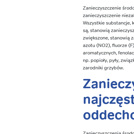
Zanieczyszczenie środ
zanieczyszczenie nieza
Wszystkie substancje, 
są, stanowią zanieczysz
zwiększone, stanowią z
azotu (NO2), fluorze (
aromatycznych, fenolac
np. popioły, pyły, związ
zarodniki grzybów.
Zaniecz
najczęs
oddech
Zanieczyszczenia środ