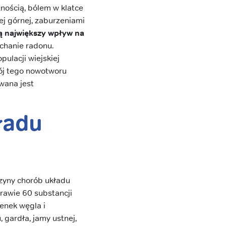
nością, bólem w klatce
ej górnej, zaburzeniami
ją największy wpływ na
ychanie radonu.
pulacji wiejskiej
wój tego nowotworu
wana jest
ładu
czyny chorób układu
rawie 60 substancji
lenek węgla i
gardła, jamy ustnej,