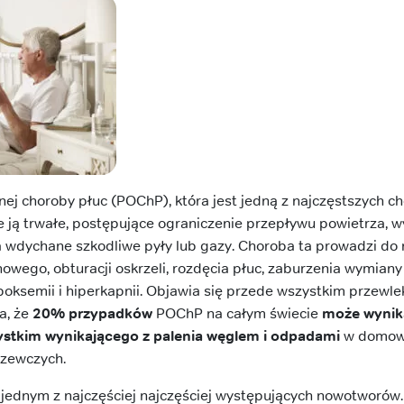
jnej choroby płuc (POChP), która jest jedną z najczęstszych 
 ją trwałe, postępujące ograniczenie przepływu powietrza, w
 wdychane szkodliwe pyły lub gazy. Choroba ta prowadzi do 
wego, obturacji oskrzeli, rozdęcia płuc, zaburzenia wymiany
poksemii i hiperkapnii. Objawia się przede wszystkim przewle
a, że
20% przypadków
POChP na całym świecie
może wynika
ystkim wynikającego z palenia węglem i odpadami
w domowy
rzewczych.
t jednym z najczęściej najczęściej występujących nowotworów.