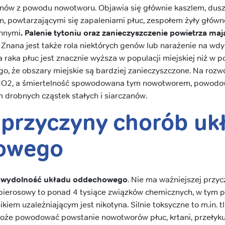
nów z powodu nowotworu. Objawia się głównie kaszlem, dusz
em, powtarzającymi się zapaleniami płuc, zespołem żyły główn
innymi
. Palenie tytoniu oraz zanieczyszczenie powietrza ma
. Znana jest także rola niektórych genów lub narażenie na wd
aka płuc jest znacznie wyższa w populacji miejskiej niż w po
, że obszary miejskie są bardziej zanieczyszczone. Na roz
NO2, a śmiertelność spowodowana tym nowotworem, powodo
drobnych cząstek stałych i siarczanów.
przyczyny chorób uk
owego
ża wydolność układu oddechowego
. Nie ma ważniejszej przy
erosowy to ponad 4 tysiące związków chemicznych, w tym p
iem uzależniającym jest nikotyna. Silnie toksyczne to m.in. t
oże powodować powstanie nowotworów płuc, krtani, przełyku, 