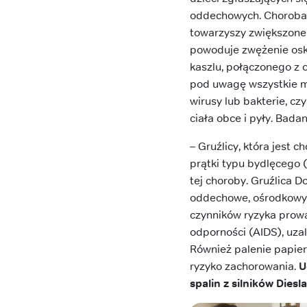
oddechowych. Choroba t
towarzyszy zwiększone 
powoduje zwężenie osk
kaszlu, połączonego z 
pod uwagę wszystkie m
wirusy lub bakterie, cz
ciała obce i pyły. Bad
– Gruźlicy, która jest
prątki typu bydlęcego 
tej choroby. Gruźlica 
oddechowe, ośrodkowy u
czynników ryzyka prow
odporności (AIDS), uzal
Również palenie papier
ryzyko zachorowania.
U
spalin z silników Dies