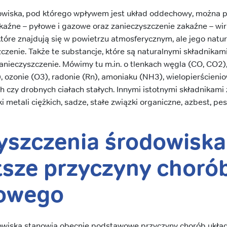
owiska, pod którego wpływem jest układ oddechowy, można p
kaźne – pyłowe i gazowe oraz zanieczyszczenie zakaźne – wiru
które znajdują się w powietrzu atmosferycznym, ale jego natu
czenie. Także te substancje, które są naturalnymi składnikami,
anieczyszczenie. Mówimy tu m.in. o tlenkach węgla (CO, CO2), 
F), ozonie (O3), radonie (Rn), amoniaku (NH3), wielopierście
h czy drobnych ciałach stałych. Innymi istotnymi składnikami
ki metali ciężkich, sadze, stałe związki organiczne, azbest, pes
yszczenia środowiska
tsze przyczyny choró
owego
owiska stanowią obecnie podstawowe przyczyny chorób ukła