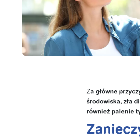
Z
a główne przycz
środowiska, zła d
również palenie t
Zaniecz