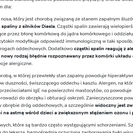
m dla:
 nosa, który jest chorobą związaną ze stanem zapalnym śluzów
 spaliny z silników Diesla
. Cząstki spalin zawierają wielopi
ące przez błonę komórkową do jądra komórkowego i oddziału
cytokin modyfikuje odpowiedź immunologiczną w taki sposób,
drogach oddechowych. Dodatkowo
cząstki spalin reagują z 
ch nowy rodzaj błędnie rozpoznawany przez komórki układ
cje alergiczne.
orobą, w której przewlekły stan zapalny powoduje hiperaktywn
duszności, świszczącego oddechu i kaszlu. Alergen, na który
 przeciwciałami IgE na powierzchni mastocytów, co powoduje 
prowadzi do obrzęku i obturacji oskrzeli. Zanieczyszczone pow
w obrębie dróg oddechowych, a szczególnie
widoczny jest z
i na astmę wśród dzieci a zwiększonym stężeniem ozonu i
owych, które są bardzo często występującymi schorzeniami. Sza
ię do lekarza, bezpośrednią przyczyną zachorowania było wir