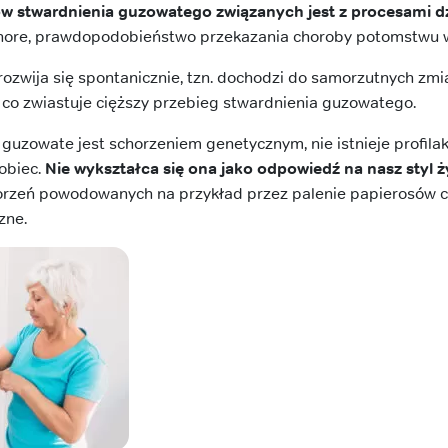
 stwardnienia guzowatego związanych jest z procesami dz
 chore, prawdopodobieństwo przekazania choroby potomstwu
zwija się spontanicznie, tzn. dochodzi do samorzutnych zmi
 co zwiastuje cięższy przebieg stwardnienia guzowatego.
guzowate jest schorzeniem genetycznym, nie istnieje profila
obiec.
Nie wykształca się ona jako odpowiedź na nasz styl ż
orzeń powodowanych na przykład przez palenie papierosów c
zne.