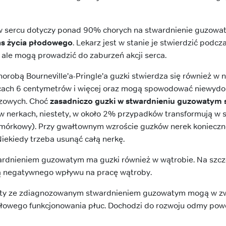
w sercu dotyczy ponad 90% chorych na stwardnienie guzowate
as życia płodowego
. Lekarz jest w stanie je stwierdzić podc
 ale mogą prowadzić do zaburzeń akcji serca.
robą Bourneville’a-Pringle’a guzki stwierdza się również w 
icach 6 centymetrów i więcej oraz mogą spowodować niewydo
czowych. Choć
zasadniczo guzki w stwardnieniu guzowatym 
 w nerkach, niestety, w około 2% przypadków transformują w
komórkowy). Przy gwałtownym wzroście guzków nerek konieczn
Niekiedy trzeba usunąć całą nerkę.
rdnieniem guzowatym ma guzki również w wątrobie. Na szcz
ują negatywnego wpływu na pracę wątroby.
ety ze zdiagnozowanym stwardnieniem guzowatym mogą w zw
łowego funkcjonowania płuc. Dochodzi do rozwoju odmy po