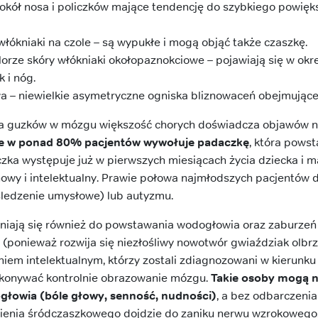
okół nosa i policzków mające tendencję do szybkiego powięks
włókniaki na czole – są wypukłe i mogą objąć także czaszkę.
orze skóry włókniaki okołopaznokciowe – pojawiają się w okr
k i nóg.
a – niewielkie asymetryczne ogniska bliznowaceń obejmujące 
a guzków w mózgu większość chorych doświadcza objawów ne
te w ponad 80% pacjentów wywołuje padaczkę
, która powst
zka występuje już w pierwszych miesiącach życia dziecka i
howy i intelektualny. Prawie połowa najmłodszych pacjentów
śledzenie umysłowe) lub autyzmu.
niają się również do powstawania wodogłowia oraz zaburzeń
ponieważ rozwija się niezłośliwy nowotwór gwiaździak olbr
iem intelektualnym, którzy zostali zdiagnozowani w kierunku
konywać kontrolnie obrazowanie mózgu.
Takie osoby mogą n
głowia (bóle głowy, senność, nudności)
, a bez odbarczeni
nienia śródczaszkowego dojdzie do zaniku nerwu wzrokowego