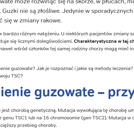
wate może rozwinąć się na skórze, w płucach, mó
h. Guzki nie są złośliwe. Jedynie w sporadycznyc
ć się w zmiany rakowe.
bardzo różnym natężeniu. U niektórych pacjentów zmiany są
tuje się licznymi dolegliwościami.
Charakterystyczna w tej ch
nawet wśród członków tej samej rodziny chorzy mogą mieć in
enie guzowate? Jak je rozpoznać i jakie są metody leczenia?
zwoju TSC?
ienie guzowate – prz
jest chorobą genetyczną. Mutacja wywołująca tę chorobę um
 genu TSC1 lub na 16 chromosomie (gen TSC2). Mutacja w 
cięższy przebieg choroby.