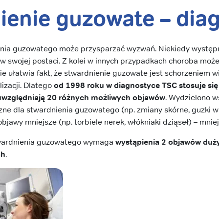
ienie guzowate – dia
nia guzowatego może przysparzać wyzwań. Niekiedy występ
 w swojej postaci. Z kolei w innych przypadkach choroba może 
 nie ułatwia fakt, że stwardnienie guzowate jest schorzeniem
lizacji. Dlatego
od 1998 roku w diagnostyce TSC stosuje się 
 uwzględniają 20 różnych możliwych objawów
. Wydzielono w
zne dla stwardnienia guzowatego (np. zmiany skórne, guzki w
bjawy mniejsze (np. torbiele nerek, włókniaki dziąseł) – mnie
wardnienia guzowatego wymaga
wystąpienia 2 objawów duż
ch
.