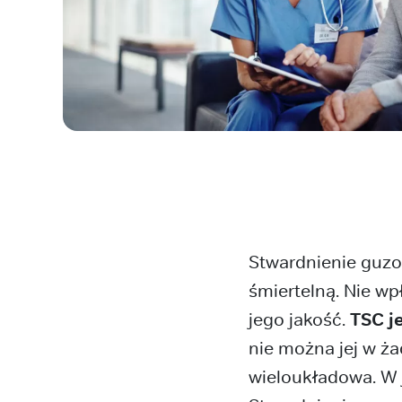
Stwardnienie guzo
śmiertelną. Nie w
jego jakość.
TSC j
nie można jej w ża
wieloukładowa. W 