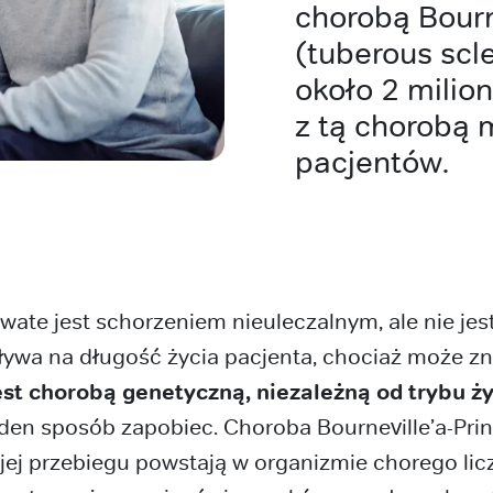
chorobą Bourn
(tuberous scl
około 2 milio
z tą chorobą m
pacjentów.
wate jest schorzeniem nieuleczalnym, ale nie jes
pływa na długość życia pacjenta, chociaż może z
est chorobą genetyczną, niezależną od trybu ż
den sposób zapobiec. Choroba Bourneville’a-Pring
jej przebiegu powstają w organizmie chorego lic