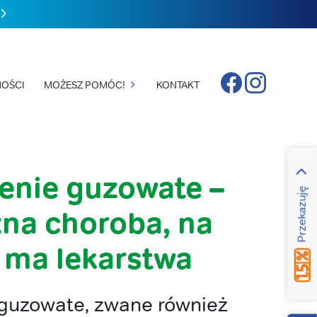
Facebook
Instagram
OŚCI
MOŻESZ POMÓC!
KONTAKT
enie guzowate –
Przekazuję
na choroba, na
e ma lekarstwa
 guzowate, zwane również