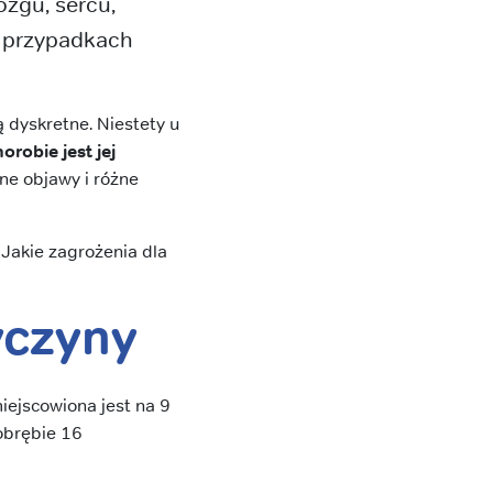
zgu, sercu,
h przypadkach
 dyskretne. Niestety u
orobie jest jej
ne objawy i różne
 Jakie zagrożenia dla
yczyny
iejscowiona jest na 9
obrębie 16