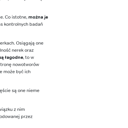
. Co istotne,
można je
zas kontrolnych badań
nerkach. Osiągają one
lność nerek oraz
są łagodne
, to w
 stronę nowotworów
e może być ich
ęście są one nieme
iązku z nim
wodowanej przez