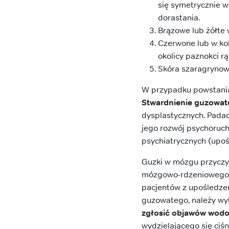
się symetrycznie w
dorastania.
Brązowe lub żółte 
Czerwone lub w kol
okolicy paznokci rą
Skóra szaragrynow
W przypadku powstani
Stwardnienie guzowa
dysplastycznych. Padac
jego rozwój psychoruc
psychiatrycznych (upo
Guzki w mózgu przyczy
mózgowo-rdzeniowego (
pacjentów z upośledzen
guzowatego, należy wy
zgłosić objawów wodo
wydzielającego się ciś