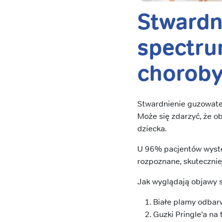
Stwardn
spectru
chorob
Stwardnienie guzowate
Może się zdarzyć, że ob
dziecka.
U 96% pacjentów występ
rozpoznane, skutecznie
Jak wyglądają objawy 
Białe plamy odbarw
Guzki Pringle’a na