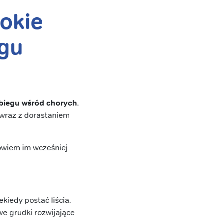
okie
gu
biegu wśród chorych
.
ę wraz z dorastaniem
owiem im wcześniej
kiedy postać liścia.
we grudki rozwijające