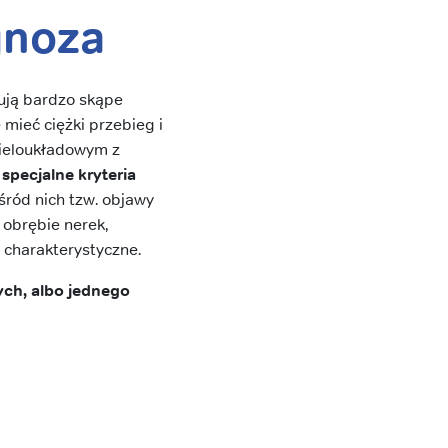
gnoza
ują bardzo skąpe
mieć ciężki przebieg i
 wieloukładowym z
specjalne kryteria
śród nich tzw. objawy
 obrębie nerek,
j charakterystyczne.
ych, albo jednego