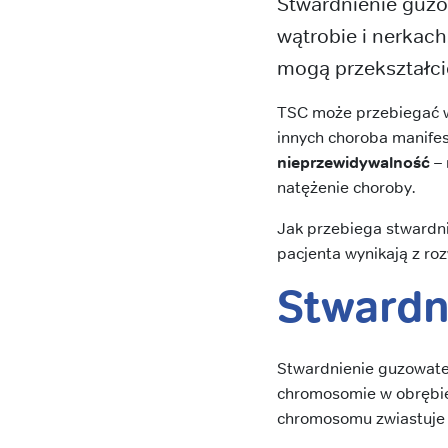
Stwardnienie guzo
wątrobie i nerkac
mogą przekształci
TSC może przebiegać w 
innych choroba manifes
nieprzewidywalność
– 
natężenie choroby.
Jak przebiega stwardni
pacjenta wynikają z ro
Stwardn
Stwardnienie guzowate 
chromosomie w obrębie
chromosomu zwiastuje 