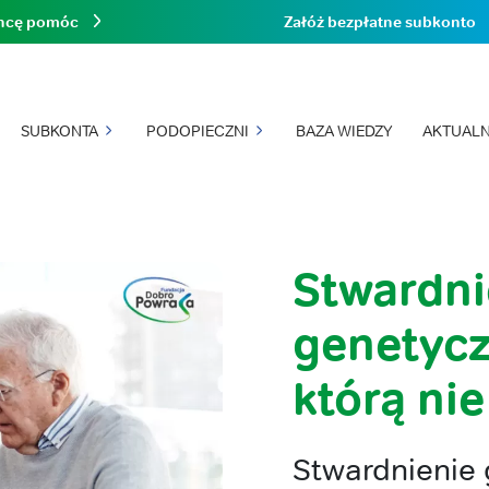
hcę pomóc
Załóż bezpłatne subkonto
SUBKONTA
PODOPIECZNI
BAZA WIEDZY
AKTUALN
Stwardni
genetycz
którą ni
Stwardnienie