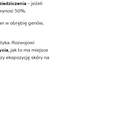
iedziczenia
– jeżeli
 wynosi 50%.
an w obrębię genów,
ktyka. Rozwojowi
ycia
, jak to ma miejsce
zy ekspozycję skóry na