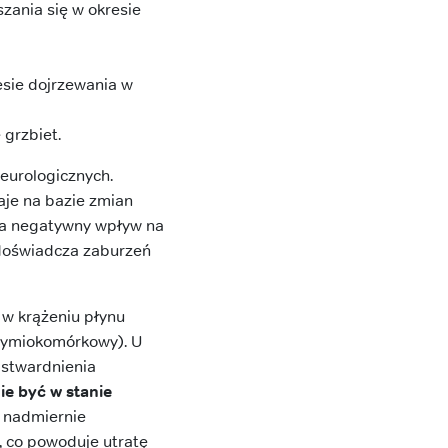
zania się w okresie
esie dojrzewania w
grzbiet.
urologicznych.
aje na bazie zmian
 ma negatywny wpływ na
 doświadcza zaburzeń
 w krążeniu płynu
zymiokomórkowy). U
 stwardnienia
ie być w stanie
a nadmiernie
, co powoduje utratę