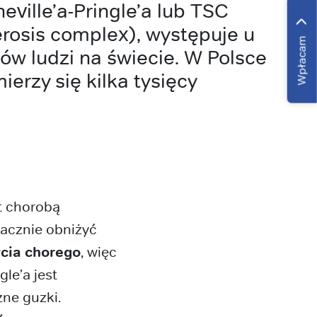
eville’a-Pringle’a lub TSC
erosis complex), występuje u
Wpłacam
nów ludzi na świecie. W Polsce
ierzy się kilka tysięcy
t chorobą
nacznie obniżyć
ycia chorego
, więc
le’a jest
zne guzki.