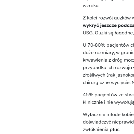
wzroku.
Z kolei rozwój guzków 
wykryć jeszcze podcz
USG. Guzki są łagodne,
U 70-80% pacjentów cho
duże rozmiary, w gran
krwawienia z dróg mo
przypadku ich rozwoju
złośliwych (rak jasno
chirurgiczne wycięcie. 
45% pacjentów ze stwa
klinicznie i nie wywoł
Wyłącznie młode kobi
doświadczyć nieprawid
zwłóknienia płuc.