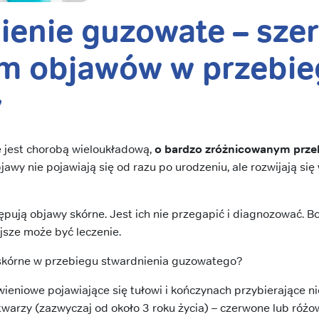
ienie guzowate – szer
m objawów w przebie
y
 jest chorobą wieloukładową,
o bardzo zróżnicowanym prze
jawy nie pojawiają się od razu po urodzeniu, ale rozwijają si
ują objawy skórne. Jest ich nie przegapić i diagnozować. B
jsze może być leczenie.
skórne w przebiegu stwardnienia guzowatego?
ieniowe pojawiające się tułowi i kończynach przybierające nie
 twarzy (zazwyczaj od około 3 roku życia) – czerwone lub różo