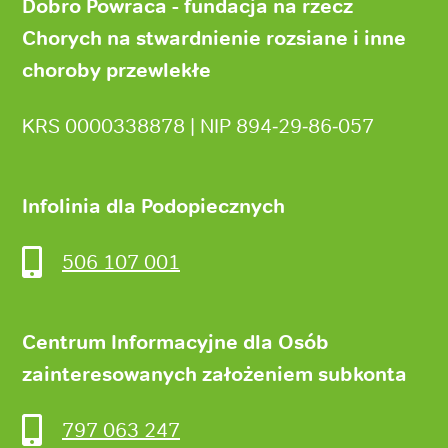
strony
Dobro Powraca - fundacja na rzecz
Chorych na stwardnienie rozsiane i inne
choroby przewlekłe
KRS 0000338878 | NIP 894‑29‑86‑057
Infolinia dla Podopiecznych
506 107 001
Centrum Informacyjne dla Osób
zainteresowanych założeniem subkonta
797 063 247