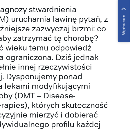
iagnozy stwardnienia
M) uruchamia lawinę pytań, z
Wpłacam
żniejsze zazwyczaj brzmi: co
aby zatrzymać tę chorobę?
rć wieku temu odpowiedź
 ograniczona. Dziś jednak
łnie innej rzeczywistości
ej. Dysponujemy ponad
 lekami modyfikującymi
oby (DMT – Disease-
rapies), których skuteczność
cyzyjnie mierzyć i dobierać
ywidualnego profilu każdej