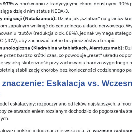
o 97%
w porównaniu z tradycyjnymi lekami doustnymi. 90% 
siąga dzięki nim status NEDA-3.
y migracji (Natalizumab):
Działa jak „szlaban” na granicy kr
om zapalnym wniknąć do centralnego układu nerwowego. Wy
owaniu rzutów (redukcja o ok. 68%), jednak wymaga stałeg
C (JCV), aby zachować pełne bezpieczeństwo terapii.
munologiczna (Kladrybina w tabletkach, Alemtuzumab):
Dzi
je przez bardzo krótki czas, co powoduje „reset” układu odp
je wysoką skuteczność przy zachowaniu bardzo wygodnego p
oletnią stabilizację choroby bez konieczności codziennego pa
a znaczenie: Eskalacja vs. Wcze
ć
odel eskalacyjny: rozpoczynano od leków najsłabszych, a moc
oby ze stwardnieniem rozsianym dochodziło do pogorszenia sta
nych.
iatowe i polskie jednoznacznie wskazują, że
wczesne zastosow