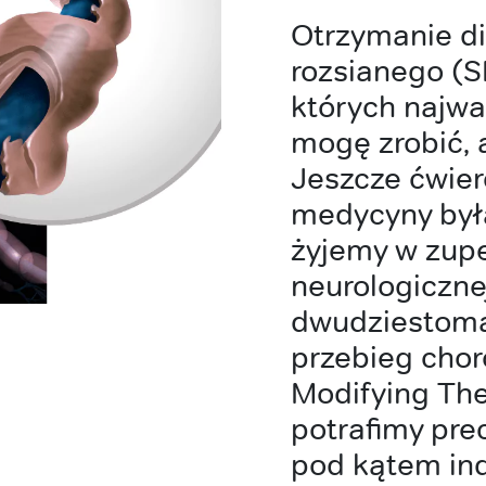
Otrzymanie d
rozsianego (S
których najwa
mogę zrobić, 
Jeszcze ćwie
medycyny była
żyjemy w zupe
neurologiczn
dwudziestoma
przebieg chor
Modifying The
potrafimy pre
pod kątem ind