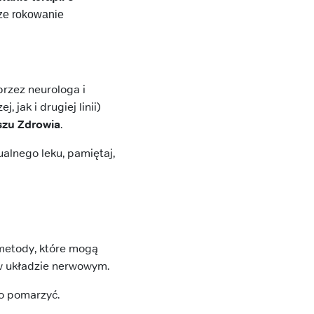
sze rokowanie
rzez neurologa i
jak i drugiej linii)
zu Zdrowia
.
ualnego leku, pamiętaj,
metody, które mogą
 w układzie nerwowym.
ko pomarzyć.