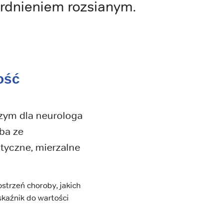
rdnieniem rozsianym.
ość
zym dla neurologa
oba ze
tyczne, mierzalne
strzeń choroby, jakich
skaźnik do wartości