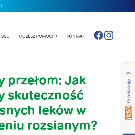
Facebook
Instagram
OŚCI
MOŻESZ POMÓC!
KONTAKT
y przełom: Jak
Przekazuję
y skuteczność
snych leków w
eniu rozsianym?