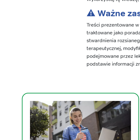
⚠️ Ważne za
Treści prezentowane w 
traktowane jako porada
stwardnienia rozsiane
terapeutycznej, modyfi
podejmowane przez leka
podstawie informacji zn