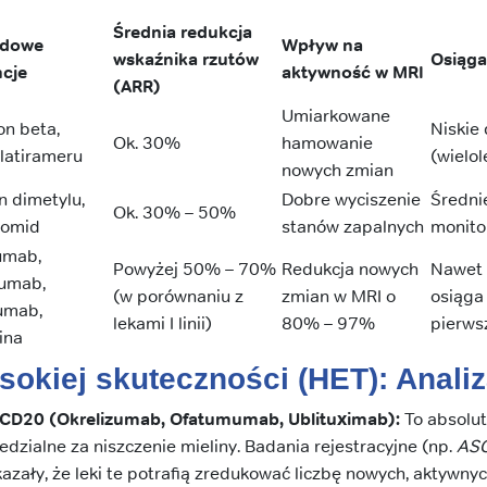
Średnia redukcja
adowe
Wpływ na
wskaźnika rzutów
Osiąga
ncje
aktywność w MRI
(ARR)
Umiarkowane
on beta,
Niskie
Ok. 30%
hamowanie
latirameru
(wielol
nowych zmian
 dimetylu,
Dobre wyciszenie
Średni
Ok. 30% – 50%
nomid
stanów zapalnych
monito
umab,
Powyżej 50% – 70%
Redukcja nowych
Nawet 
umab,
(w porównaniu z
zmian w MRI o
osiąga 
umab,
lekami I linii)
80% – 97%
pierws
ina
sokiej skuteczności (HET): Analiz
y-CD20 (Okrelizumab, Ofatumumab, Ublituximab):
To absolut
edzialne za niszczenie mieliny. Badania rejestracyjne (np.
ASC
ały, że leki te potrafią zredukować liczbę nowych, aktywny