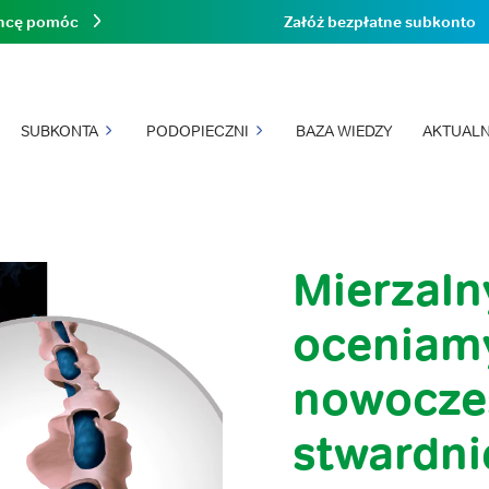
hcę pomóc
Załóż bezpłatne subkonto
SUBKONTA
PODOPIECZNI
BAZA WIEDZY
AKTUALN
Mierzaln
oceniam
nowocze
stwardni