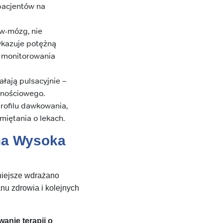
pacjentów na
ew-mózg, nie
kazuje potężną
o monitorowania
ałają pulsacyjnie –
ornościowego.
rofilu dawkowania,
miętania o lekach.
sna Wysoka
niejsze wdrażano
nu zdrowia i kolejnych
anie terapii o