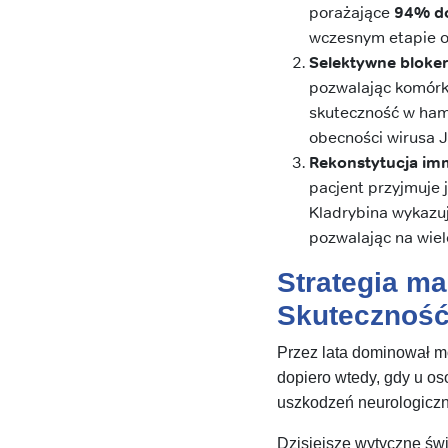
porażające
94% d
wczesnym etapie o
Selektywne bloker
pozwalając komórk
skuteczność w ham
obecności wirusa J
Rekonstytucja im
pacjent przyjmuje 
Kladrybina wykazu
pozwalając na wiel
Strategia m
Skutecznoś
Przez lata dominował m
dopiero wtedy, gdy u os
uszkodzeń neurologicz
Dzisiejsze wytyczne św