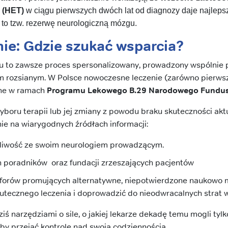
 (HET)
w ciągu pierwszych dwóch lat od diagnozy daje najlep
 to tzw. rezerwę neurologiczną mózgu.
e: Gdzie szukać wsparcia?
u to zawsze proces spersonalizowany, prowadzony wspólnie p
rozsianym. W Polsce nowoczesne leczenie (zarówno pierwszej, 
ane w ramach
Programu Lekowego B.29 Narodowego Fundus
wyboru terapii lub jej zmiany z powodu braku skuteczności akt
nie na wiarygodnych źródłach informacji:
pliwość ze swoim neurologiem prowadzącym.
ch poradników oraz fundacji zrzeszających pacjentów
 forów promujących alternatywne, niepotwierdzone naukowo 
utecznego leczenia i doprowadzić do nieodwracalnych strat
ś narzędziami o sile, o jakiej lekarze dekadę temu mogli tyl
 by przejąć kontrolę nad swoją codziennością.