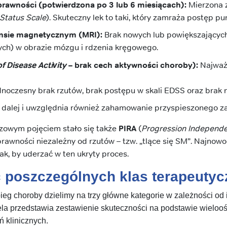
prawności (potwierdzona po 3 lub 6 miesiącach):
Mierzona 
Status Scale
). Skuteczny lek to taki, który zamraża postęp pun
nsie magnetycznym (MRI):
Brak nowych lub powiększających
nych) w obrazie mózgu i rdzenia kręgowego.
f Disease Activity
– brak cech aktywności choroby):
Najważn
noczesny brak rzutów, brak postępu w skali EDSS oraz brak
k dalej i uwzględnia również zahamowanie przyspieszonego zan
czowym pojęciem stało się także
PIRA
(
Progression Independen
prawności niezależny od rzutów – tzw. „tlące się SM”. Najnowo
ak, by uderzać w ten ukryty proces.
 poszczególnych klas terapeuty
ieg choroby dzielimy na trzy główne kategorie w zależności od 
bela przedstawia zestawienie skuteczności na podstawie wielo
 klinicznych.