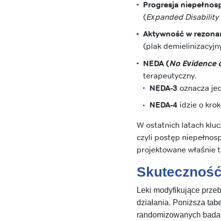
Progresja niepełnos
(
Expanded Disability 
Aktywność w rezona
(plak demielinizacyj
NEDA (
No Evidence o
terapeutyczny.
NEDA-3
oznacza jed
NEDA-4
idzie o kro
W ostatnich latach klu
czyli postęp niepełnos
projektowane właśnie t
Skuteczność
Leki modyfikujące przeb
działania. Poniższa ta
randomizowanych badań