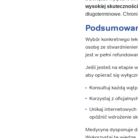
wysokiej skuteczności
długoterminowe. Chroni
Podsumowani
Wybór konkretnego lek
osobę ze stwardnieniem 
jest w pełni refundow
Jeśli jesteś na etapie 
aby opierać się wyłącz
Konsultuj każdą wąt
Korzystaj z oficjalny
Unikaj internetowych
opóźnić wdrożenie sk
Medycyna dysponuje dzi
Wykorzystaj tę wiedzę,