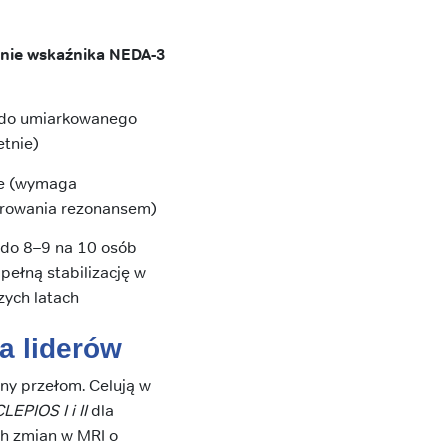
nie wskaźnika NEDA-3
 do umiarkowanego
etnie)
e (wymaga
rowania rezonansem)
do 8–9 na 10 osób
pełną stabilizację w
zych latach
a liderów
ny przełom. Celują w
LEPIOS I i II
dla
ch zmian w MRI o