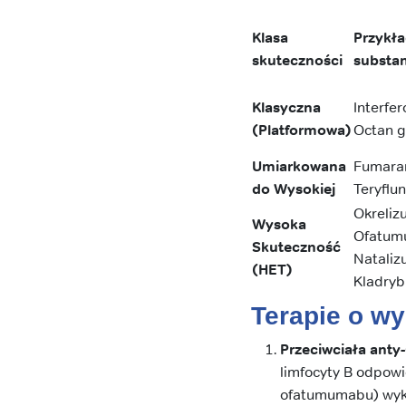
Klasa
Przykł
skuteczności
substa
Klasyczna
Interfer
(Platformowa)
Octan g
Umiarkowana
Fumaran
do Wysokiej
Teryflu
Okreliz
Wysoka
Ofatum
Skuteczność
Nataliz
(HET)
Kladryb
Terapie o wy
Przeciwciała ant
limfocyty B odpowi
ofatumumabu) wykaz