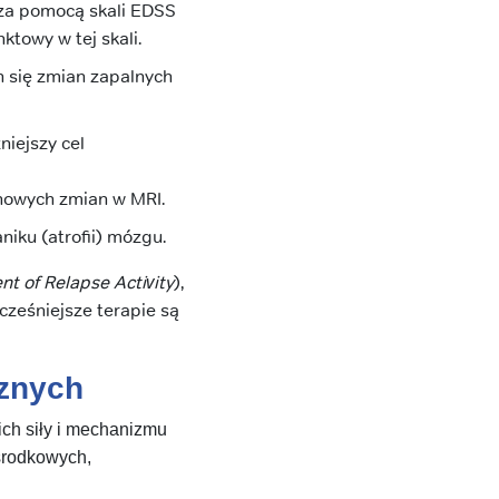
za pomocą skali EDSS
ktowy w tej skali.
 się zmian zapalnych
iejszy cel
 nowych zmian w MRI.
iku (atrofii) mózgu.
t of Relapse Activity
),
cześniejsze terapie są
cznych
ich siły i mechanizmu
ośrodkowych,