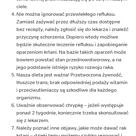
ciele.
Nie można ignorować przewlekłego refluksu.
Zamiast zażywać przez dłuższy czas dostępne
bez recepty, należy zgłosić się do lekarza i znaleźć
przyczynę schorzenia. Dopiero wtedy możliwe
będzie skuteczne leczenie refluksu i zapobieganie
oparzeniom krtani. Na bazie takich oparzeń może
bowiem powstać stan przednowotworowy, a na
jego podstawie istnieje ryzyko rozwoju raka.
Nasza dieta jest ważna! Przetworzona żywność,
tłuszcze trans, brak odpowiedniej podaży witamin
i przeciwutleniaczy są szkodliwe dla każdego
organizmu.
Uważnie obserwować chrypkę – jeżeli występuje
ponad 2 tygodnie, koniecznie trzeba skonsultować
się z lekarzem.
Należy poznać inne objawy, jakie może dawać rak
krtani – dzięki temu możemy szybko reagować i