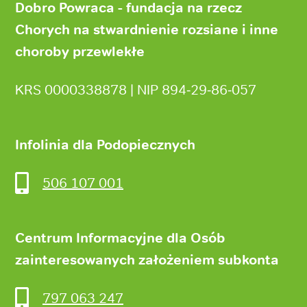
strony
Dobro Powraca - fundacja na rzecz
Chorych na stwardnienie rozsiane i inne
choroby przewlekłe
KRS 0000338878 | NIP 894‑29‑86‑057
Infolinia dla Podopiecznych
506 107 001
Centrum Informacyjne dla Osób
zainteresowanych założeniem subkonta
797 063 247