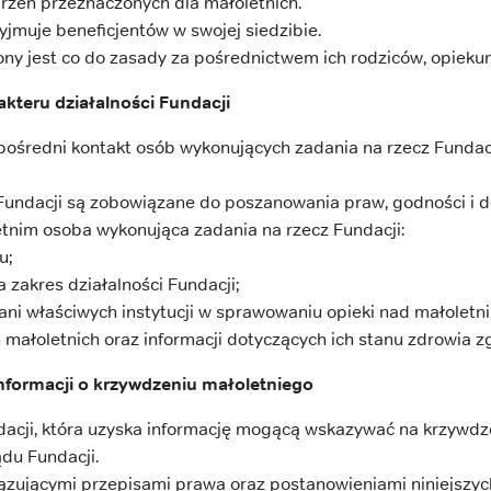
rzeń przeznaczonych dla małoletnich.
yjmuje beneficjentów w swojej siedzibie.
ony jest co do zasady za pośrednictwem ich rodziców, opieku
kteru działalności Fundacji
zpośredni kontakt osób wykonujących zadania na rzecz Fundacj
Fundacji są zobowiązane do poszanowania praw, godności i d
tnim osoba wykonująca zadania na rzecz Fundacji:
u;
 zakres działalności Fundacji;
ani właściwych instytucji w sprawowaniu opieki nad małoletn
ałoletnich oraz informacji dotyczących ich stanu zdrowia z
nformacji o krzywdzeniu małoletniego
acji, która uzyska informację mogącą wskazywać na krzywdze
du Fundacji.
ązującymi przepisami prawa oraz postanowieniami niniejszyc