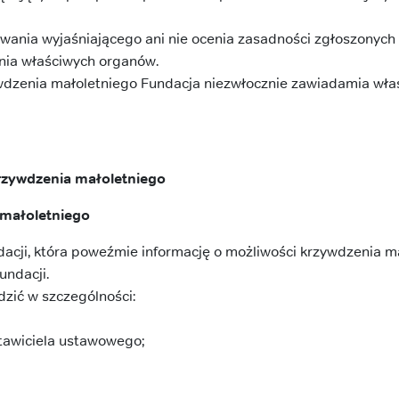
ania wyjaśniającego ani nie ocenia zasadności zgłoszonych 
enia właściwych organów.
dzenia małoletniego Fundacja niezwłocznie zawiadamia wła
rzywdzenia małoletniego
 małoletniego
acji, która poweźmie informację o możliwości krzywdzenia m
undacji.
dzić w szczególności:
tawiciela ustawowego;