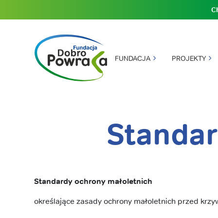
C
Główna
FUNDACJA
PROJEKTY
Nagłówek
nawigacja
strony
Dobro
Powraca
Standar
Treść
główna
Standardy ochrony małoletnich
określające zasady ochrony małoletnich przed krz