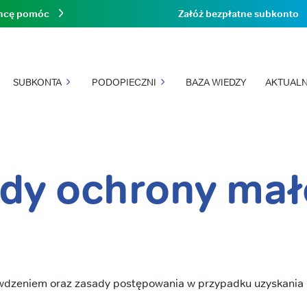
hcę pomóc
Załóż bezpłatne subkonto
SUBKONTA
PODOPIECZNI
BAZA WIEDZY
AKTUALN
dy ochrony mał
ywdzeniem oraz zasady postępowania w przypadku uzyskania i