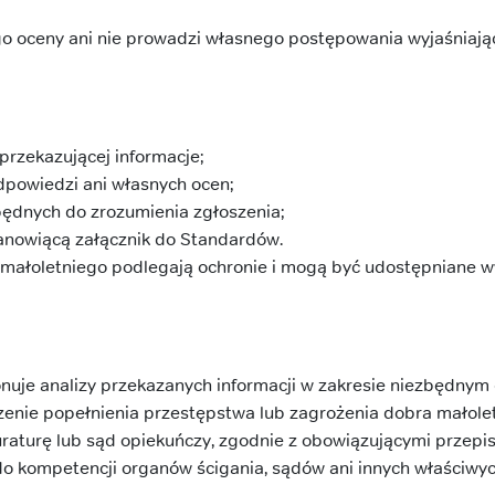
go oceny ani nie prowadzi własnego postępowania wyjaśniają
przekazującej informacje;
dpowiedzi ani własnych ocen;
zbędnych do zrozumienia zgłoszenia;
tanowiącą załącznik do Standardów.
a małoletniego podlegają ochronie i mogą być udostępniane
nuje analizy przekazanych informacji w zakresie niezbędnym
rzenie popełnienia przestępstwa lub zagrożenia dobra małol
kuraturę lub sąd opiekuńczy, zgodnie z obowiązującymi przepi
o kompetencji organów ścigania, sądów ani innych właściwych 