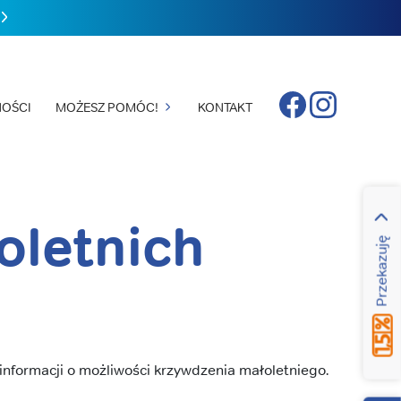
Facebook
Instagram
OŚCI
MOŻESZ POMÓC!
KONTAKT
oletnich
Przekazuję
nformacji o możliwości krzywdzenia małoletniego.