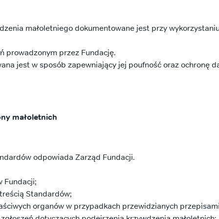
dzenia małoletniego dokumentowane jest przy wykorzystaniu 
zeń prowadzonym przez Fundację.
na jest w sposób zapewniający jej poufność oraz ochronę d
ony małoletnich
tandardów odpowiada Zarząd Fundacji.
 Fundacji;
 treścią Standardów;
aściwych organów w przypadkach przewidzianych przepisami
głoszeń dotyczących podejrzenia krzywdzenia małoletnich;