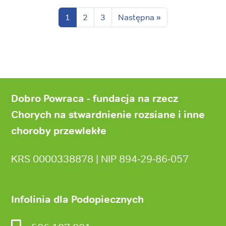
1
2
3
Następna »
Stopka
strony
Dobro Powraca - fundacja na rzecz
Chorych na stwardnienie rozsiane i inne
choroby przewlekłe
KRS 0000338878 | NIP 894‑29‑86‑057
Infolinia dla Podopiecznych