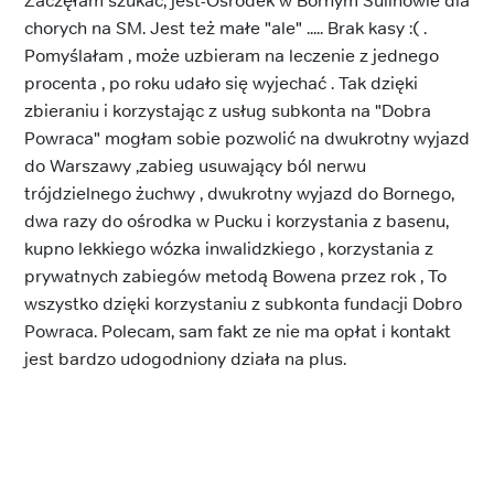
Zaczęłam szukać, jest-Ośrodek w Bornym Sulinowie dla
chorych na SM. Jest też małe "ale" ..... Brak kasy :( .
Pomyślałam , może uzbieram na leczenie z jednego
procenta , po roku udało się wyjechać . Tak dzięki
zbieraniu i korzystając z usług subkonta na "Dobra
Powraca" mogłam sobie pozwolić na dwukrotny wyjazd
do Warszawy ,zabieg usuwający ból nerwu
trójdzielnego żuchwy , dwukrotny wyjazd do Bornego,
dwa razy do ośrodka w Pucku i korzystania z basenu,
kupno lekkiego wózka inwalidzkiego , korzystania z
prywatnych zabiegów metodą Bowena przez rok , To
wszystko dzięki korzystaniu z subkonta fundacji Dobro
Powraca. Polecam, sam fakt ze nie ma opłat i kontakt
jest bardzo udogodniony działa na plus.