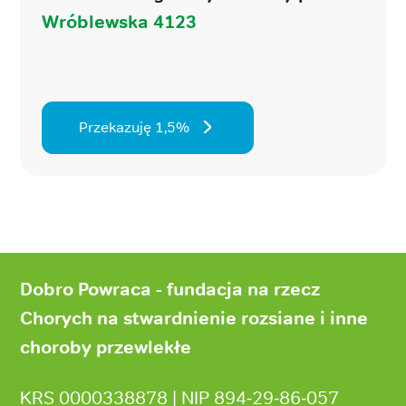
Wróblewska 4123
Przekazuję 1,5%
Stopka
strony
Dobro Powraca - fundacja na rzecz
Chorych na stwardnienie rozsiane i inne
choroby przewlekłe
KRS 0000338878 | NIP 894‑29‑86‑057