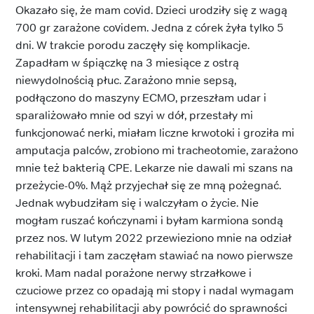
Okazało się, że mam covid. Dzieci urodziły się z wagą
700 gr zarażone covidem. Jedna z córek żyła tylko 5
dni. W trakcie porodu zaczęły się komplikacje.
Zapadłam w śpiączkę na 3 miesiące z ostrą
niewydolnością płuc. Zarażono mnie sepsą,
podłączono do maszyny ECMO, przeszłam udar i
sparaliżowało mnie od szyi w dół, przestały mi
funkcjonować nerki, miałam liczne krwotoki i groziła mi
amputacja palców, zrobiono mi tracheotomie, zarażono
mnie też bakterią CPE. Lekarze nie dawali mi szans na
przeżycie-0%. Mąż przyjechał się ze mną pożegnać.
Jednak wybudziłam się i walczyłam o życie. Nie
mogłam ruszać kończynami i byłam karmiona sondą
przez nos. W lutym 2022 przewieziono mnie na odział
rehabilitacji i tam zaczęłam stawiać na nowo pierwsze
kroki. Mam nadal porażone nerwy strzałkowe i
czuciowe przez co opadają mi stopy i nadal wymagam
intensywnej rehabilitacji aby powrócić do sprawności