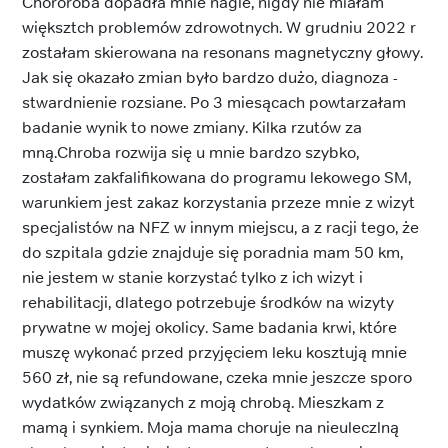
Chororoba dopadła mnie nagle, nigdy nie miałam
większtch problemów zdrowotnych. W grudniu 2022 r
zostałam skierowana na resonans magnetyczny głowy.
Jak się okazało zmian było bardzo dużo, diagnoza -
stwardnienie rozsiane. Po 3 miesącach powtarzałam
badanie wynik to nowe zmiany. Kilka rzutów za
mną.Chroba rozwija się u mnie bardzo szybko,
zostałam zakfalifikowana do programu lekowego SM,
warunkiem jest zakaz korzystania przeze mnie z wizyt
specjalistów na NFZ w innym miejscu, a z racji tego, że
do szpitala gdzie znajduje się poradnia mam 50 km,
nie jestem w stanie korzystać tylko z ich wizyt i
rehabilitacji, dlatego potrzebuje środków na wizyty
prywatne w mojej okolicy. Same badania krwi, które
muszę wykonać przed przyjęciem leku kosztują mnie
560 zł, nie są refundowane, czeka mnie jeszcze sporo
wydatków związanych z moją chrobą. Mieszkam z
mamą i synkiem. Moja mama choruje na nieuleczlną