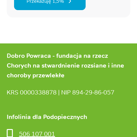
Przekazuję 1,5%
Stopka
strony
Dobro Powraca - fundacja na rzecz
Chorych na stwardnienie rozsiane i inne
choroby przewlekłe
KRS 0000338878 | NIP 894‑29‑86‑057
Infolinia dla Podopiecznych
506 107 001