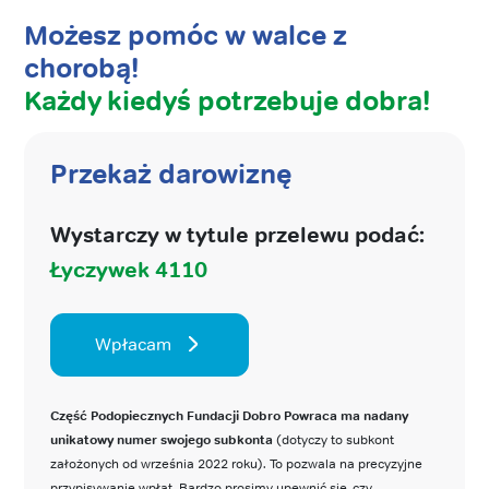
Możesz pomóc w walce z
chorobą!
Każdy kiedyś potrzebuje dobra!
Przekaż darowiznę
Wystarczy w tytule przelewu podać:
Łyczywek 4110
Wpłacam
Część Podopiecznych Fundacji Dobro Powraca ma nadany
unikatowy numer swojego subkonta
(dotyczy to subkont
założonych od września 2022 roku). To pozwala na precyzyjne
przypisywanie wpłat. Bardzo prosimy upewnić się, czy