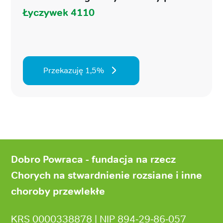
Łyczywek 4110
Przekazuję 1,5%
Stopka
strony
Dobro Powraca - fundacja na rzecz
Chorych na stwardnienie rozsiane i inne
choroby przewlekłe
KRS 0000338878 | NIP 894‑29‑86‑057