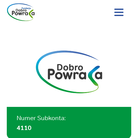
Nagłówek
strony
Dobro
Treść
Powraca
główna
Numer Subkonta:
4110