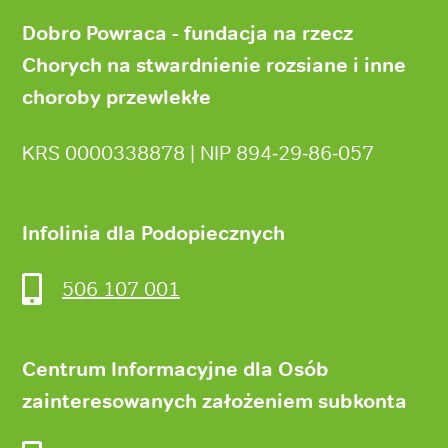
Stopka
strony
Dobro Powraca - fundacja na rzecz
Chorych na stwardnienie rozsiane i inne
choroby przewlekłe
KRS 0000338878 | NIP 894‑29‑86‑057
Infolinia dla Podopiecznych
506 107 001
Centrum Informacyjne dla Osób
zainteresowanych założeniem subkonta