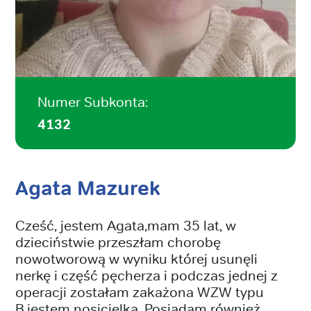
Numer Subkonta:
4132
Agata Mazurek
Cześć, jestem Agata,mam 35 lat, w
dzieciństwie przeszłam chorobę
nowotworową w wyniku której usunęli
nerkę i część pęcherza i podczas jednej z
operacji zostałam zakażona WZW typu
B,jestem nosicielką. Posiadam również