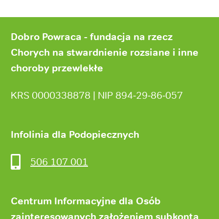
Stopka
strony
Dobro Powraca - fundacja na rzecz
Chorych na stwardnienie rozsiane i inne
choroby przewlekłe
KRS 0000338878 | NIP 894‑29‑86‑057
Infolinia dla Podopiecznych
506 107 001
Centrum Informacyjne dla Osób
zainteresowanych założeniem subkonta