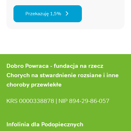
Przekazuję 1,5%
Stopka
strony
Dobro Powraca - fundacja na rzecz
Chorych na stwardnienie rozsiane i inne
choroby przewlekłe
KRS 0000338878 | NIP 894‑29‑86‑057
Infolinia dla Podopiecznych