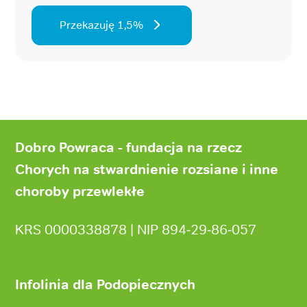
Przekazuję 1,5%
Stopka
strony
Dobro Powraca - fundacja na rzecz
Chorych na stwardnienie rozsiane i inne
choroby przewlekłe
KRS 0000338878 | NIP 894‑29‑86‑057
Infolinia dla Podopiecznych