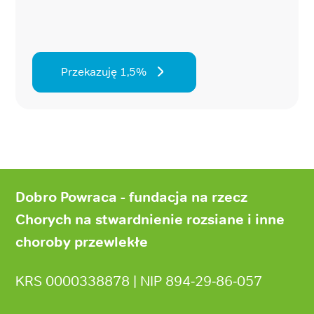
Przekazuję 1,5%
Stopka
strony
Dobro Powraca - fundacja na rzecz
Chorych na stwardnienie rozsiane i inne
choroby przewlekłe
KRS 0000338878 | NIP 894‑29‑86‑057