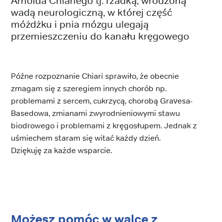
Arnolda Chiariego tj. rzadką, wrodzoną
wadą neurologiczną, w której część
móżdżku i pnia mózgu ulegają
przemieszczeniu do kanału kręgowego
Późne rozpoznanie Chiari sprawiło, że obecnie
zmagam się z szeregiem innych chorób np.
problemami z sercem, cukrzycą, chorobą Gravesa-
Basedowa, zmianami zwyrodnieniowymi stawu
biodrowego i problemami z kręgosłupem. Jednak z
uśmiechem staram się witać każdy dzień.
Dziękuję za każde wsparcie.
Możesz pomóc w walce z