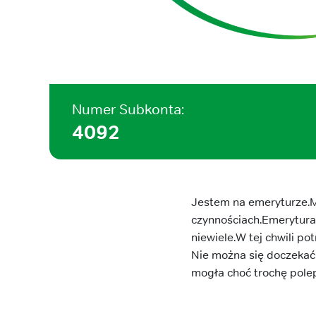
Numer Subkonta:
4092
Jestem na emeryturze.M
czynnościach.Emerytura 
niewiele.W tej chwili po
Nie można się doczekać
mogła choć trochę polep