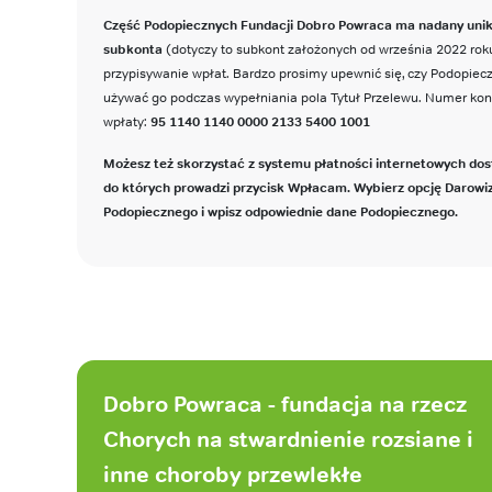
Część Podopiecznych Fundacji Dobro Powraca ma nadany uni
subkonta
(dotyczy to subkont założonych od września 2022 roku
przypisywanie wpłat. Bardzo prosimy upewnić się, czy Podopie
używać go podczas wypełniania pola Tytuł Przelewu. Numer ko
wpłaty:
95 1140 1140 0000 2133 5400 1001
Możesz też skorzystać z systemu płatności internetowych dos
do których prowadzi przycisk Wpłacam. Wybierz opcję Darowi
Podopiecznego i wpisz odpowiednie dane Podopiecznego.
Stopka
strony
Dobro Powraca - fundacja na rzecz
Chorych na stwardnienie rozsiane i
inne choroby przewlekłe