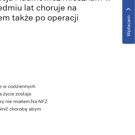
edmiu lat choruje na
em także po operacji
Wpłacam
e w codziennych
 życie zostaje
pory nie miałam.Na NFZ
olnić chorobę abym