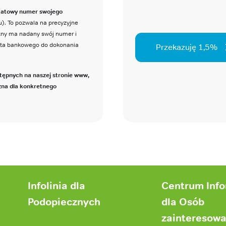
katowy numer swojego
). To pozwala na precyzyjne
czny ma nadany swój numer i
nta bankowego do dokonania
Przekazuję 1,5%
tępnych na naszej stronie www,
zna dla konkretnego
Infolinia dla
Centrum Inf
Podopiecznych
dla Osób
zainteresow