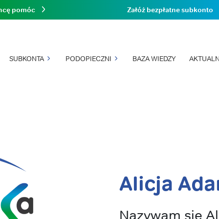
hcę pomóc
Załóż bezpłatne subkonto
SUBKONTA
PODOPIECZNI
BAZA WIEDZY
AKTUALN
Alicja Ad
Nazywam się A