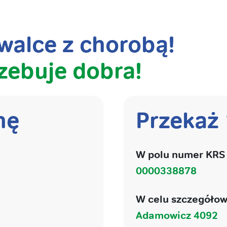
alce z chorobą!
zebuje dobra!
nę
Przekaż
W polu numer KRS 
0000338878
W celu szczegółow
Adamowicz 4092