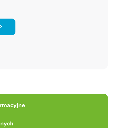
ormacyjne
anych