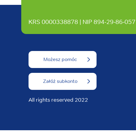
KRS 0000338878 | NIP 894‑29‑86‑057
Możesz pomóc
Załóż subkonto
All rights reserved 2022