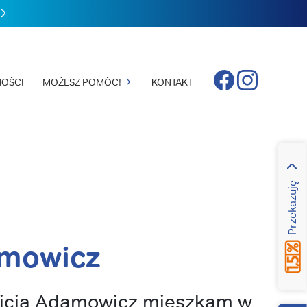
Facebook
Instagram
OŚCI
MOŻESZ POMÓC!
KONTAKT
Przekazuję
amowicz
licja Adamowicz mieszkam w