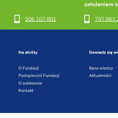
założeniem 
506 107 001
797 063 
Na skróty
Dowiedz się wi
O Fundacji
Baza wiedzy
Podopieczni Fundacji
Aktualności
O subkoncie
Kontakt