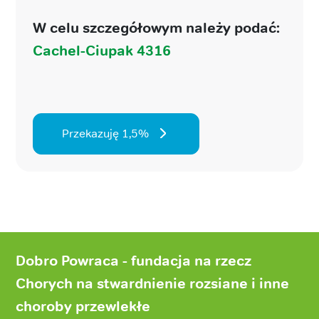
W celu szczegółowym należy podać:
Cachel-Ciupak 4316
Przekazuję 1,5%
Stopka
strony
Dobro Powraca - fundacja na rzecz
Chorych na stwardnienie rozsiane i inne
choroby przewlekłe