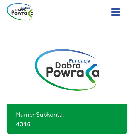
Nagłówek
strony
Dobro
Treść
Powraca
główna
Numer Subkonta:
4316