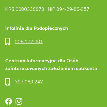
KRS 0000338878 | NIP 894‑29‑86‑057
Infolinia dla Podopiecznych
506 107 001
Centrum Informacyjne dla Osób
zainteresowanych założeniem subkonta
797 063 247
Facebook
Instagram