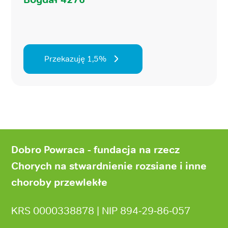
Przekazuję 1,5%
Stopka
strony
Dobro Powraca - fundacja na rzecz
Chorych na stwardnienie rozsiane i inne
choroby przewlekłe
KRS 0000338878 | NIP 894‑29‑86‑057