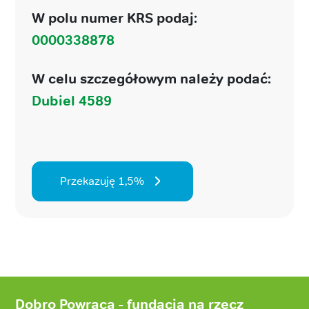
W polu numer KRS podaj:
0000338878
W celu szczegółowym należy podać:
Dubiel 4589
Przekazuję 1,5%
Stopka
strony
Dobro Powraca - fundacja na rzecz