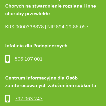
Chorych na stwardnienie rozsiane i inne
choroby przewlekłe
KRS 0000338878 | NIP 894‑29‑86‑057
Infolinia dla Podopiecznych
506 107 001
Centrum Informacyjne dla Osób
zainteresowanych założeniem subkonta
797 063 247