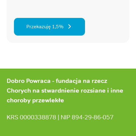
Przekazuję 1,5%
Stopka
strony
Dobro Powraca - fundacja na rzecz
Chorych na stwardnienie rozsiane i inne
choroby przewlekłe
KRS 0000338878 | NIP 894‑29‑86‑057