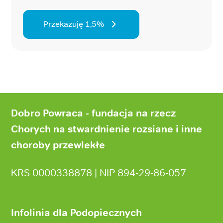
Przekazuję 1,5%
Stopka
strony
Dobro Powraca - fundacja na rzecz
Chorych na stwardnienie rozsiane i inne
choroby przewlekłe
KRS 0000338878 | NIP 894‑29‑86‑057
Infolinia dla Podopiecznych