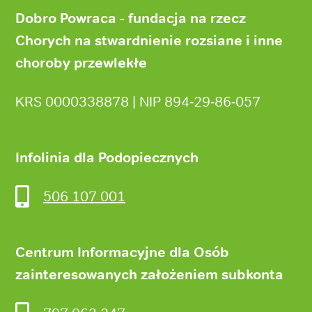
strony
Dobro Powraca - fundacja na rzecz
Chorych na stwardnienie rozsiane i inne
choroby przewlekłe
KRS 0000338878 | NIP 894‑29‑86‑057
Infolinia dla Podopiecznych
506 107 001
Centrum Informacyjne dla Osób
zainteresowanych założeniem subkonta