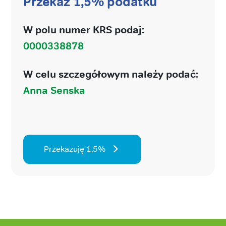
Przekaż 1,5% podatku
W polu numer KRS podaj:
0000338878
W celu szczegółowym należy podać:
Anna Senska
Przekazuję 1,5%
Stopka