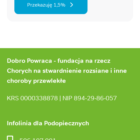
Przekazuję 1,5%
Stopka
strony
Dobro Powraca - fundacja na rzecz
Chorych na stwardnienie rozsiane i inne
choroby przewlekłe
KRS 0000338878 | NIP 894‑29‑86‑057
Infolinia dla Podopiecznych