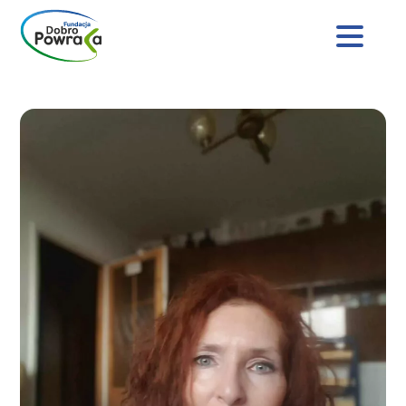
Nagłówek
strony
Dobro
Treść
Powraca
główna