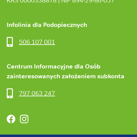
KRS 0000338878 | NIP 894‑29‑86‑057
Infolinia dla Podopiecznych
506 107 001
Centrum Informacyjne dla Osób
zainteresowanych założeniem subkonta
797 063 247
Facebook
Instagram