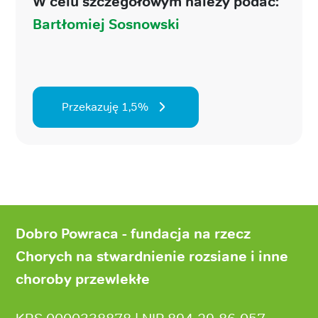
W celu szczegółowym należy podać:
Bartłomiej Sosnowski
Przekazuję 1,5%
Stopka
strony
Dobro Powraca - fundacja na rzecz
Chorych na stwardnienie rozsiane i inne
choroby przewlekłe