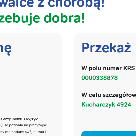
alce z chorobą!
zebuje dobra!
nę
Przekaż
W polu numer KRS 
0000338878
W celu szczegółow
Kucharczyk 4924
katowy numer swojego
). To pozwala na precyzyjne
czny ma nadany swój numer i