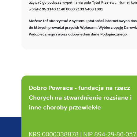
używać go podczas wypełniania pola Tytuł Przelewu. Numer ko
wpłaty:
95 1140 1140 0000 2133 5400 1001
Możesz też skorzystać z systemu płatności internetowych dos
do których prowadzi przycisk Wpłacam. Wybierz opcję Darowi
Podopiecznego i wpisz odpowiednie dane Podopiecznego.
Stopka
strony
Dobro Powraca - fundacja na rzecz
Chorych na stwardnienie rozsiane i
inne choroby przewlekłe
KRS 0000338878 | NIP 894‑29‑86‑057