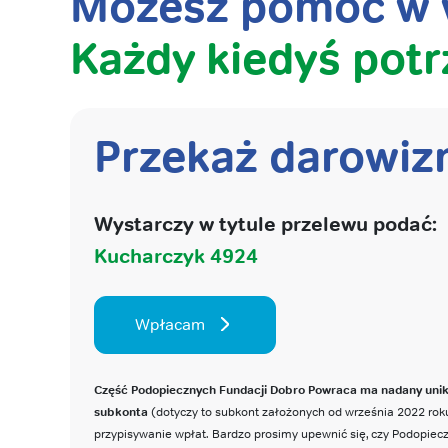
Możesz pomóc w w
Każdy kiedyś potr
Przekaż darowiz
Wystarczy w tytule przelewu podać:
Kucharczyk 4924
Wpłacam
Część Podopiecznych Fundacji Dobro Powraca ma nadany uni
subkonta
(dotyczy to subkont założonych od września 2022 roku
przypisywanie wpłat. Bardzo prosimy upewnić się, czy Podopie