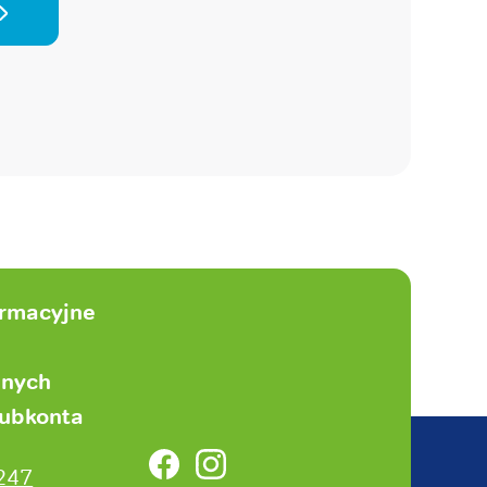
ormacyjne
anych
subkonta
Facebook
Instagram
247