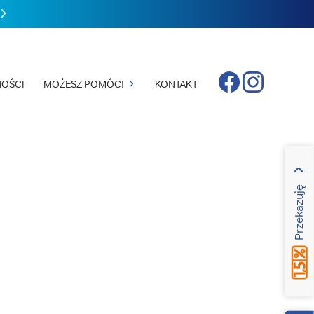
Facebook
Instagram
OŚCI
MOŻESZ POMÓC!
KONTAKT
Przekazuję