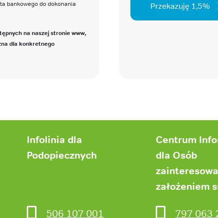
nta bankowego do dokonania
Przekazuję 1,5%
tępnych na naszej stronie www,
zna dla konkretnego
Infolinia dla
Centrum Inf
Podopiecznych
dla Osób
zainteresow
założeniem 
506 107 001
797 063 