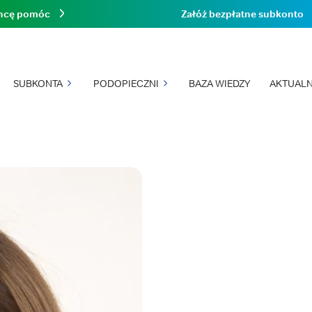
hcę pomóc
Załóż bezpłatne subkonto
SUBKONTA
PODOPIECZNI
BAZA WIEDZY
AKTUALN