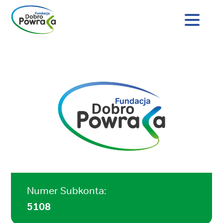
Nagłówek
strony
Dobro
Treść
Powraca
główna
Numer Subkonta:
5108