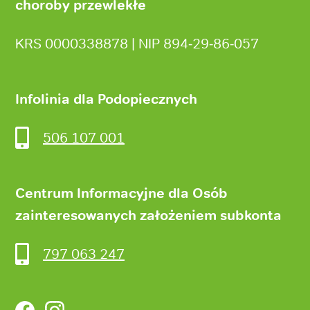
choroby przewlekłe
KRS 0000338878 | NIP 894‑29‑86‑057
Infolinia dla Podopiecznych
506 107 001
Centrum Informacyjne dla Osób
zainteresowanych założeniem subkonta
797 063 247
Facebook
Instagram