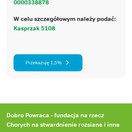
0000338878
W celu szczegółowym należy podać:
Kasprzak 5108
Przekazuję 1,5%
Stopka
strony
Dobro Powraca - fundacja na rzecz
Chorych na stwardnienie rozsiane i inne