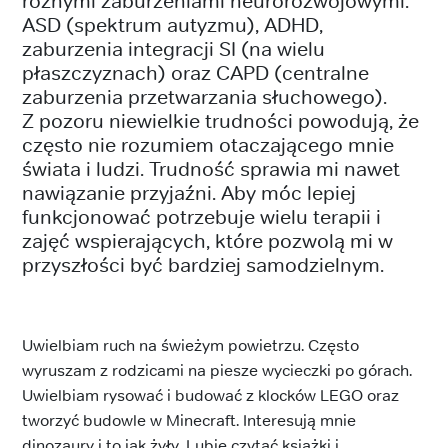
różnymi zaburzeniami neurorozwojowymi:
ASD (spektrum autyzmu), ADHD,
zaburzenia integracji SI (na wielu
płaszczyznach) oraz CAPD (centralne
zaburzenia przetwarzania słuchowego).
Z pozoru niewielkie trudności powodują, że
często nie rozumiem otaczającego mnie
świata i ludzi. Trudność sprawia mi nawet
nawiązanie przyjaźni. Aby móc lepiej
funkcjonować potrzebuje wielu terapii i
zajęć wspierających, które pozwolą mi w
przyszłości być bardziej samodzielnym.
Uwielbiam ruch na świeżym powietrzu. Często
wyruszam z rodzicami na piesze wycieczki po górach.
Uwielbiam rysować i budować z klocków LEGO oraz
tworzyć budowle w Minecraft. Interesują mnie
dinozaury i to jak żyły. Lubię czytać książki i