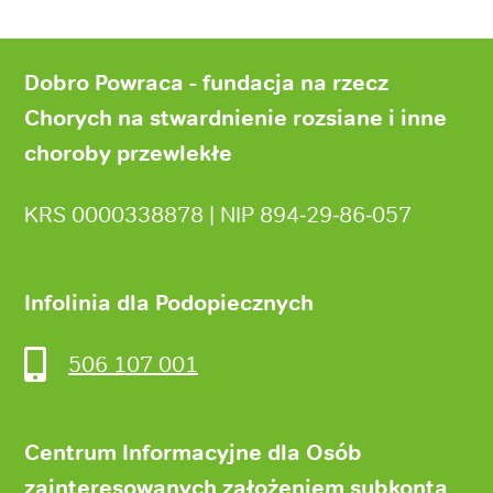
Stopka
strony
Dobro Powraca - fundacja na rzecz
Chorych na stwardnienie rozsiane i inne
choroby przewlekłe
KRS 0000338878 | NIP 894‑29‑86‑057
Infolinia dla Podopiecznych
506 107 001
Centrum Informacyjne dla Osób
zainteresowanych założeniem subkonta