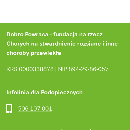
Stopka
strony
Dobro Powraca - fundacja na rzecz
Chorych na stwardnienie rozsiane i inne
choroby przewlekłe
KRS 0000338878 | NIP 894‑29‑86‑057
Infolinia dla Podopiecznych
506 107 001