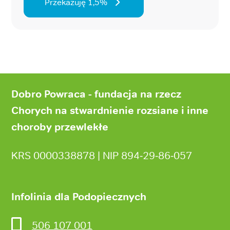
Przekazuję 1,5%
Stopka
strony
Dobro Powraca - fundacja na rzecz
Chorych na stwardnienie rozsiane i inne
choroby przewlekłe
KRS 0000338878 | NIP 894‑29‑86‑057
Infolinia dla Podopiecznych
506 107 001